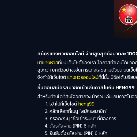
สมัครแทงหวยออนไลน์ จ่ายสูงสุดถึงบาทละ 100
มา
แทงหวย
ที่บน เว็บไซต์ของเรา โอกาสทำเงินได้มากกว
สูงกว่า ยกตัวอย่างเช่นการแทงเลขสามตัวบน บนเว็บไซ
จึงทำให้เว็บไซต์
แทงหวยออนไลน์
ที่นี่นั้น มีข้อได้เป
ขั้นตอนสมัครสมาชิกเข้าเล่นคาสิโนกับ HENG99
สำหรับท่านใดที่สนใจอยากจะเข้ารวมเล่นเกมคาสิโนออน
เข้าไปที่เว็บไซต์
heng99
คลิกเลือกที่เมนู “สมัครสมาชิก”
กรอก/ระบุ “ชื่อเข้าระบบ” ที่ต้องการ
ตั้งรหัสผ่าน (PIN) 6 หลัก
ยืนยันตั้งรหัสผ่าน (PIN) 6 หลัก