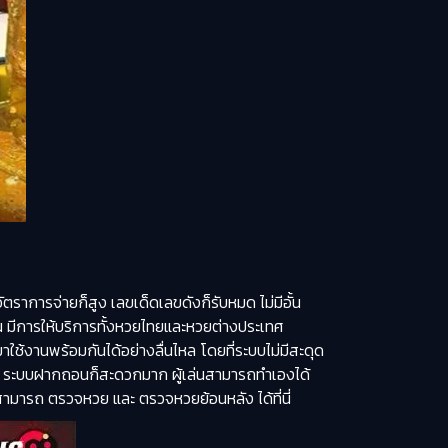
ตราการจ่ายก็สูง เลขเด็ดเลขดังก็รับหมด ไม่มีอั้น
้งนั้น มีการให้บริการทั้งหวยไทยและหวยต่างประเทศ
ใช้งานพร้อมกันได้อย่างลื่นไหล โดยที่ระบบไม่มีสะดุด
ด้เลย ระบบฝากถอนก็สะดวกมาก ผู้เล่นสามารถทำเองได้
สามารถ ตรวจหวย และ ตรวจหวยย้อนหลัง ได้ที่นี่