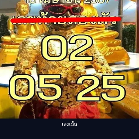
เลขเด็ด