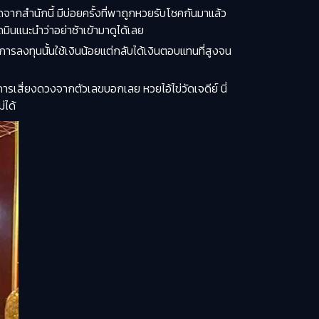
จากสำนักนี้ มีบ่อยครั้งที่พาถูกหวยรับโชคกันมาแล้ว
ดมินแนะนำว่าอย่าช้าเข้ามาดูได้เลย
้การลงทุนนั้นใช้เงินน้อยแต่กลับได้เงินตอบแทนที่สูงจน
ารเสี่ยงดวงจากตัวเลขบอกเลย หวยไอ้ไข่วัดเจดีย์ นี่
่ได้