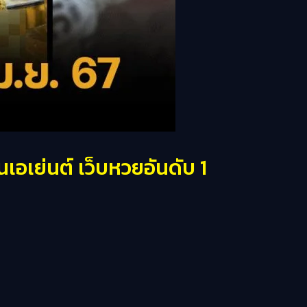
นเอเย่นต์ เว็บหวยอันดับ 1