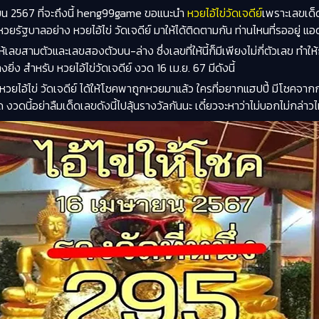
ยน 2567 ที่จะถึงนี้ heng99game ขอแนะนำ
หวยไอ้ไข่วัดเจดีย์
เพราะเลขเด็ด
งหวยรัฐบาลอย่าง หวยไอ้ไข่ วัดเจดีย์ มาให้ได้ติดตามกัน ท่านไหนที่รออยู่ แอ
เลขสามตัวและเลขสองตัวบน-ล่าง ซึ่งเลขที่ให้นี้ก็มีเพียงไม่กี่ตัวเลข ทำให
ิ่ง สำหรับ หวยไอ้ไข่วัดเจดีย์ งวด 16 เม.ย. 67 มีดังนี้
ยไอ้ไข่ วัดเจดีย์ ได้ให้โชคพาถูกหวยมาแล้ว ใครที่อยากแฮปปี้ มีโชคจากก
วดนี้อย่าลืมเด็ดเลขดังนี้ไปลุ้นรางวัลกันนะ เดี๋ยวจะหาว่าไม่บอกไม่กล่าวไม