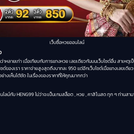
เว็บซื้อหวยออนไลน์
0
่าหลายเท่า เมื่อเทียบกับการแทงหวย เลขเดียวกันบนเว็บไซต์อื่น สาเหตุเป็นเ
ต์ของเรา ราคาจ่ายสูงสุดถึงบาทละ 950 แต่อีกเว็บไซต์เมื่อแทงเลขเดียว
รียบอย่างเห็นได้ชัด ในเรื่องของราคาที่ให้คุณมากกว่า
ไลน์กับ HENG99 ไม่ว่าจะเป็นเกมสล็อต , หวย , คาสิโนสด ทุก ๆ ท่านสามาร