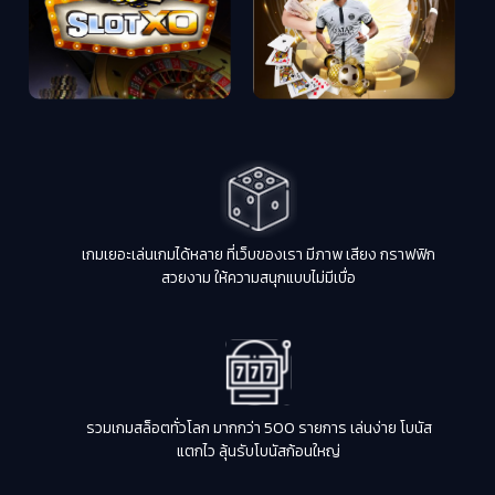
เกมเยอะเล่นเกมได้หลาย ที่เว็บของเรา มีภาพ เสียง กราฟฟิก
สวยงาม ให้ความสนุกแบบไม่มีเบื่อ
รวมเกมสล็อตทั่วโลก มากกว่า 500 รายการ เล่นง่าย โบนัส
แตกไว ลุ้นรับโบนัสก้อนใหญ่