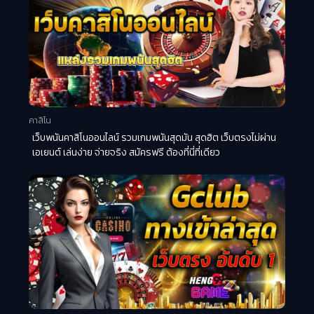
คาสิโน
เว็บพนันคาสิโนออนไลน์ รวมเกมพนันสุดมัน สุดฮิต เว็บตรงไม่ผ่าน
เอเยนต์ เล่นง่าย จ่ายจริง สมัครฟรี ต้องที่นี่ที่เดียว