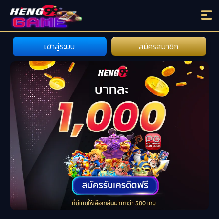
เข้าสู่ระบบ
สมัครสมาชิก