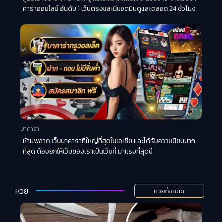
คาร่าออนไลน์ อันดับ 1 เว็บตรงและมีแอดมินดูและตลอด 24 ชั่วโมง
บาคาร่า
ห้ามพลาด เว็บบาคาร่าที่ใหญ่ที่สุดในเอเชีย และได้รับความนิยมมาก
ที่สุด ต้องยกให้เว็บของเราเป็นเว็บที่ มาแรงที่สุดปี
หวย
หวยทั้งหมด