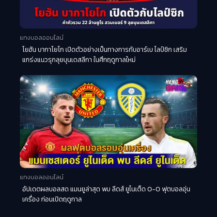
แทงบอลออนไลน์
โยฮัน บากาโยโก เปิดตัวอย่างเป็นทางการกับอาร์เบ ไลป์ซิก เสริม
แกร่งแนวรุกลุยบุนเดสลีกา ในศึกฤดูกาลใหม่
แทงบอลออนไลน์
อัปเดตผลบอลสด แมนยูล่าสุด พบ ลีดส์ ยูไนเต็ด 0-0 ฟุตบอลอุ่น
เครื่อง ก่อนเปิดฤดูกาล