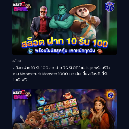
สล๊อต
สล็อต ฝาก 10 รับ 100 จากค่าย RG SLOT ใหม่ล่าสุด พร้อมรีวิว
เกม Moonstruck Monster 1000 แตกนับหมื่น สมัครวันนี้รับ
โบนัสฟรี!!