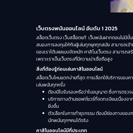
เว็บตรงพนันออนไลน์ อันดับ 1 2025
สล็อตเว็บตรง เว็บสล็อตแท้ เว็บพนันฝากถอนไม่มีขั้
สนองการลงทุนให้กับผู้เล่นทุกยุคทุกสมัย สามารถเข้
ของเราได้เลยแบบจัดหนัก คาสิโนเว็บตรง สามารถสร้า
เพราะเราเป็นเว็บตรงที่มีความน่าเชื่อถือสูง
สิ่งที่ต้องรู้ก่อนเล่นคาสิโนออนไลน์
สล็อตเว็บไหนแตกง่ายที่สุด การเลือกใช้บริการของค
เล่นพนันทุกครั้ง
ต้องมีใบรับรองหรือว่าใบอนุญาต ซึ่งการตรว
บริการทางด้านซอฟต์แวร์ที่จดทะเบียนเนื่องจาก
ยิ่งขึ้น
ตัวเลือกในการทำธุรกรรม ต้องมีช่องทางของการ
นักพนันทุกๆคนได้จริง
คาสิโนออนไลน์มีกี่ประเภท