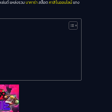
อเย่นต์ แหล่งรวม
บาคาร่า
สล็อต
คาสิโนออนไลน์
แทง