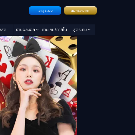
เข้าสู่ระบบ
สมัครสมาชิก
ลสด
บ้านผลบอล
ค่ายเกม/คาสิโน
สูตรเกม