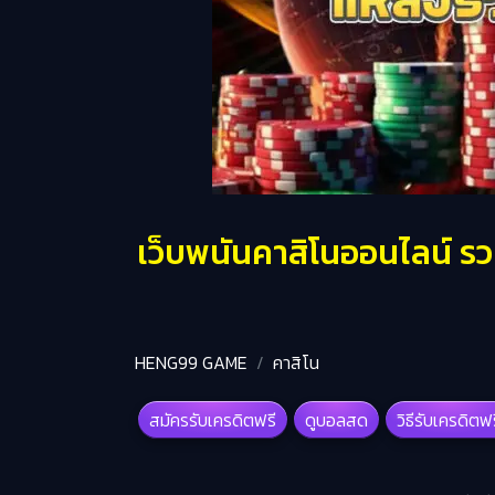
เว็บพนันคาสิโนออนไลน์ รวม
HENG99 GAME
คาสิโน
สมัครรับเครดิตฟรี
ดูบอลสด
วิธีรับเครดิตฟ