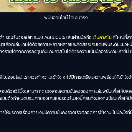
พนันออนไลน์ ได้เงินจริง
นต่ำ รองรับวอลเล็ท ระบบ Auto100% เล่นผ่านมือถือ
เว็บคาสิโน
ที่ใหญ่ที่
ามาเลือกเล่นเกมได้ด้วยความหลากหลายและคัดสรรเกมเดิมพันระดับแนวหน้ามา
งรายได้จากการลงทุนกับเกมคาสิโนได้ด้วยความเป็นมืออาชีพกับเราที่นี่ 
าสิโนออนไลน์ เราควรทำความเข้าใจ จะได้มีการเตรียมความพร้อมให้เข้าใจ
จสอบด้วยวิธีนี้จะสามารถตรวจสอบความมั่นคงของการเล่นพนันเพื่อให้ปล
เป็นตัวกำหนดประเภทของเกมและรองรับสิ่งนี้ก่อนที่จะลงทะเบียนเพื่อให้มี
ให้บริการเรื่องการเงินมีความมั่นคงรวดเร็วตลอดการใช้งาน ไม่มีอะไรที