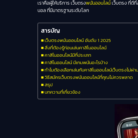
เราคือผู้ให้บริการ เว็บตรง
พนันออนไลน์
เว็บตรง ที่ดี
บอล ที่มีมาตรฐานระดับโลก
สารบัญ
เว็บตรงพนันออนไลน์ อันดับ 1 2025
สิ่งที่ต้องรู้ก่อนเล่นคาสิโนออนไลน์
คาสิโนออนไลน์มีกี่ประเภท
คาสิโนออนไลน์ มีเกมพนันอะไรบ้าง
ทำไมต้องเลือกเล่นกับคาสิโนออนไลน์เว็บตรงไม่ผ่าน
วิธีสมัครเว็บตรงพนันออนไลน์ที่คุณไม่ควรพลาด
สรุป
บทความที่เกี่ยวข้อง