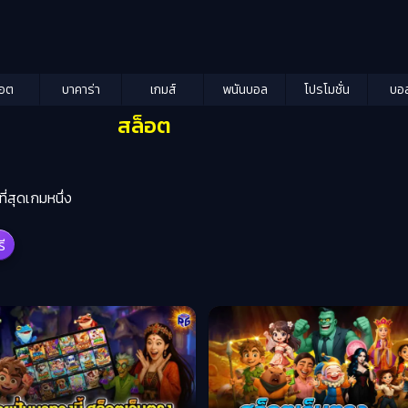
็อต
บาคาร่า
เกมส์
พนันบอล
โปรโมชั่น
บอ
สล็อต
ี่สุดเกมหนึ่ง
รี