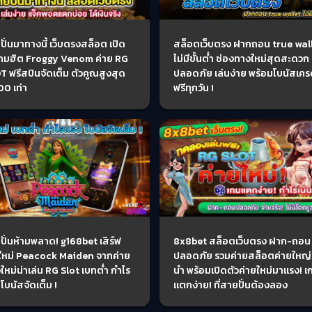
ั่นมาทางนี้ เว็บตรงสล็อต เปิด
สล็อตเว็บตรง ฝากถอน true wal
เกมฮิต Froggy Venom ค่าย RG
ไม่มีขั้นต่ำ ช่องทางใหม่สุดสะดวก
T ฟรีสปินจัดเต็ม ตัวคูณสูงสุด
ปลอดภัย เล่นง่าย พร้อมโบนัสเคร
00 เท่า
ฟรีทุกวัน !
ปั่นห้ามพลาด! g168bet เสิร์ฟ
8x8bet สล็อตเว็บตรง ฝาก-ถอน
ใหม่ Peacock Maiden จากค่าย
ปลอดภัย รวมค่ายสล็อตค่ายใหญ่ช
ใหม่น่าเล่น RG Slot เบทต่ำ กำไร
นำ พร้อมเปิดตัวค่ายใหม่มาแรง! เ
โบนัสจัดเต็ม !
แตกง่าย! ที่สายปั่นต้องลอง