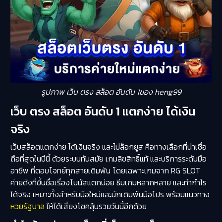
รูปภาพ เว็บ ตรง สล็อต อันดับ 1ของ heng99
เว็บ ตรง สล็อต อันดับ 1 แตกง่าย ได้เงิน
จริง
เว็บสล็อตแตกง่าย ได้เงินจริง และไม่ล็อกยูส คือทางเลือกที่น่าเชื่อ
ถือที่สุดในปีนี้ ด้วยระบบทันสมัย เกมลิขสิทธิ์แท้ และบริการระดับมือ
อาชีพ ที่ตอบโจทย์ทุกสายเดิมพัน โดยเฉพาะเกมจาก RG SLOT
ค่ายดังที่ขึ้นชื่อเรื่องโบนัสแตกบ่อย ธีมเกมหลากหลาย และทำกำไร
ได้จริง เหมาะทั้งสำหรับมือใหม่และนักเดิมพันมือโปร พร้อมแนวทาง
หวยรัฐบาล
ให้ได้เสี่ยงโชคลุ้นรวยวันนี้อีกด้วย