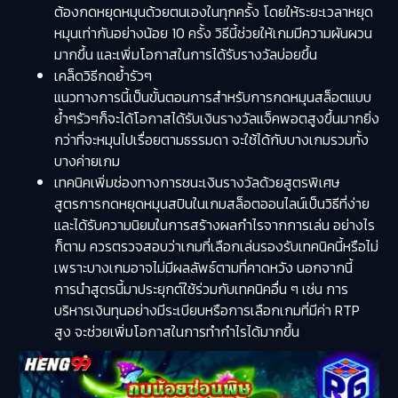
ต้องกดหยุดหมุนด้วยตนเองในทุกครั้ง โดยให้ระยะเวลาหยุด
หมุนเท่ากันอย่างน้อย 10 ครั้ง วิธีนี้ช่วยให้เกมมีความผันผวน
มากขึ้น และเพิ่มโอกาสในการได้รับรางวัลบ่อยขึ้น
เคล็ดวิธีกดย้ำรัวๆ
แนวทางการนี้เป็นขั้นตอนการสำหรับการกดหมุนสล็อตแบบ
ย้ำๆรัวๆก็จะได้โอกาสได้รับเงินรางวัลแจ็คพอตสูงขึ้นมากยิ่ง
กว่าที่จะหมุนไปเรื่อยตามธรรมดา จะใช้ได้กับบางเกมรวมทั้ง
บางค่ายเกม
เทคนิคเพิ่มช่องทางการชนะเงินรางวัลด้วยสูตรพิเศษ
สูตรการกดหยุดหมุนสปินในเกมสล็อตออนไลน์เป็นวิธีที่ง่าย
และได้รับความนิยมในการสร้างผลกำไรจากการเล่น อย่างไร
ก็ตาม ควรตรวจสอบว่าเกมที่เลือกเล่นรองรับเทคนิคนี้หรือไม่
เพราะบางเกมอาจไม่มีผลลัพธ์ตามที่คาดหวัง นอกจากนี้
การนำสูตรนี้มาประยุกต์ใช้ร่วมกับเทคนิคอื่น ๆ เช่น การ
บริหารเงินทุนอย่างมีระเบียบหรือการเลือกเกมที่มีค่า RTP
สูง จะช่วยเพิ่มโอกาสในการทำกำไรได้มากขึ้น