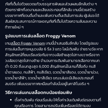
ภัยที่เต็มไปด้วยขวดแก้วบรรจุสารพิษและส่วนผสมลึกลับต่าง ๆ
ด้วยกราฟิกที่งดงามและเสียงประกอบที่ลึกลับ เกมนี้ช่วยสร้าง
บรรยากาศที่ชวนดื่มด่ำและเพิ่มความตื่นเต้นในการเล่น ผู้เล่นจะได้
สัมผัสประสบการณ์การผจญภัยที่เต็มไปด้วยความลับและความ
ท้าทายใหม่ ๆ
รูปแบบการเล่นสล็อต Froggy Venom
เกม
สล็อต Froggy Venom
เกมนี้นำเสนอธีมลึกลับ โดยมีรูปแบบ
การเล่นเป็นการหมุนวงล้อ 6 รีล 3 แถว ไลน์เดิมพัน จ่ายรางวัล หาก
สัญลักษณ์ที่ชนะเรียงต่อกันจากวงล้อซ้ายสุดไปทางขวาหรือจาก
วงล้อขวาสุดไปทางซ้าย จำนวนการเดิมพันสามารถเลือกจากเบท
ต่ำ 0.20 ถึงเบทสูงสุด 6,000 สัญลักษณ์ในเกมก็สื่อถึง กบสี
น้ำตาลแดง, กบสีฟ้า, กบสีเขียว, ขวดน้ำยาสีแดง, ขวดน้ำยาม่วง,
ขวดน้ำยาสีฟ้า, ขวดน้ำยาสีเขียว ขณะเล่นจะมีเสียงประกอบที่
สมจริง เพิ่มบรรยากาศเหมือนกำลังนั่งอยู่ในคาสิโนจริง ๆ
วิธีการเล่นเกมสล็อตกบน้อยซ่อนพิษ
ตั้งค่าเดิมพัน ก่อนเริ่มเล่น ให้ตั้งค่าเงินเดิมพันต่อรอบตามที่
คุณต้องการ โดยสามารถปรับเพิ่มหรือลดได้ตามงบ