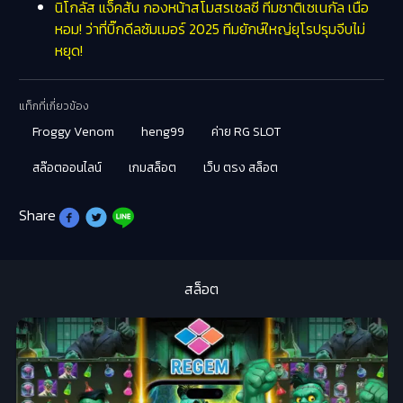
นิโกลัส แจ็คสัน กองหน้าสโมสรเชลซี ทีมชาติเซเนกัล เนื้อ
หอม! ว่าที่บิ๊กดีลซัมเมอร์ 2025 ทีมยักษ์ใหญ่ยุโรปรุมจีบไม่
หยุด!
แท็กที่เกี่ยวข้อง
Froggy Venom
heng99
ค่าย RG SLOT
สล๊อตออนไลน์
เกมสล็อต
เว็บ ตรง สล็อต
Share
สล็อต