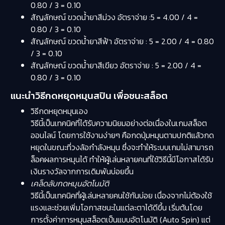
0.80 / 3 = 0.10
สัญลักษณ์ ขวดน้ำยาสีม่วง อัตราจ่าย :5 = 4.00 / 4 =
0.80 / 3 = 0.10
สัญลักษณ์ ขวดน้ำยาสีฟ้า อัตราจ่าย : 5 = 2.00 / 4 = 0.80
/ 3 = 0.10
สัญลักษณ์ ขวดน้ำยาสีเขียว อัตราจ่าย : 5 = 2.00 / 4 =
0.80 / 3 = 0.10
แนะนำวิธีกดหยุดหมุนสปิน เพื่อชนะสล็อต
วิธีกดหยุดหมุนเอง
วิธีนี้เป็นเทคนิคที่ได้รับความนิยมอย่างต่อเนื่องในเกมสล็อต
ออนไลน์ โดยการใช้งานง่ายๆ คือกดปุ่มหมุนตามปกติแล้วกด
หยุดในขณะที่วงล้อกำลังหมุน ซึ่งจะทำให้ระบบเกมไม่สามารถ
ล็อคผลการหมุนได้ ทำให้ผู้เล่นหลายคนที่ใช้วิธีนี้มีโอกาสได้รับ
เงินรางวัลจากการเดิมพันบ่อยขึ้น
เคล็ดลับกดหมุนอัตโนมัติ
วิธีนี้เป็นเทคนิคที่ผู้เล่นหลายคนใช้กันบ่อย เนื่องจากไม่ต้องใช้
แรงและช่วยเพิ่มโอกาสชนะในแต่ละตาได้ดีขึ้น เริ่มต้นโดย
การตั้งค่าการหมุนสล็อตเป็นแบบอัตโนมัติ (Auto Spin) แต่