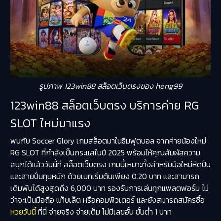
รูปภาพ 123win88 สล็อตเว็บตรงของ heng99
123win88 สล็อตเว็บตรง บริการค่าย RG
SLOT ใหม่มาแรง
พบกับ Soccer Glory เกมสล็อตมาในธีมฟุตบอล จากค่ายน้องใหม่
RG SLOT ที่กำลังเป็นกระแสในปี 2025 พร้อมให้คุณสัมผัสความ
สนุกได้แล้ววันนี้ที่ สล็อตเว็บตรง เกมนี้เหมาะทั้งสำหรับมือใหม่หัดปั่น
และสายปั่นทุนหนัก ด้วยเบทเริ่มต้นเพียง 0.20 บาท และสามารถ
เดิมพันได้สูงสุดถึง 6,000 บาท รองรับการเล่นทุกแพลตฟอร์ม ไม่
ว่าจะเป็นมือถือ แท็บเล็ต หรือคอมพิวเตอร์ และยังสมารถสมัครซื้อ
หวยวันนี้
ที่นี่ จ่ายจริง จ่ายเต็ม ไม่มีเลขอั้น ขั้นต่ำ 1 บาท