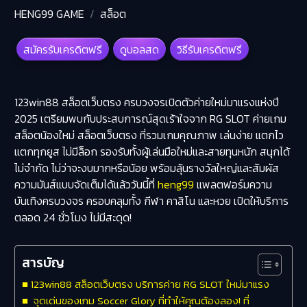
HENG99 GAME
สล็อต
สมัครรับเครดิตฟรี
ดูบอลสด
วิธีรับเครดิตฟรี
123win88 สล็อตเว็บตรง ครบวงจรเปิดตัวค่ายใหม่มาแรงแห่งปี
2025 เตรียมพบกับประสบการณ์สุดเร้าใจจาก
RG SLOT
ค่ายเกม
สล็อตน้องใหม่ สล็อตเว็บตรง ที่รวมเกมคุณภาพ เล่นง่าย แตกไว
แตกทุกยูส ไม่มีล็อก รองรับทั้งผู้เล่นมือใหม่และสายทุนหนัก สนุกได้
ไม่จำกัด ไม่ว่าจะงบมากหรือน้อย พร้อมลุ้นรางวัลใหญ่และสัมผัส
ความมันส์แบบจัดเต็มได้แล้ววันนี้ที่
heng99
แพลตฟอร์มความ
บันเทิงครบวงจร ครอบคลุมทั้ง กีฬา คาสิโน และหวย เปิดให้บริการ
ตลอด 24 ชั่วโมง ไม่มีสะดุด!
สารบัญ
123win88 สล็อตเว็บตรง บริการค่าย RG SLOT ใหม่มาแรง
จุดเด่นของเกม Soccer Glory ที่ทำให้คุณต้องลอง! ที่