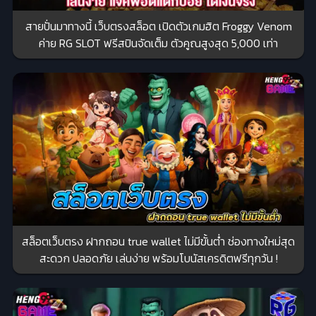
สายปั่นมาทางนี้ เว็บตรงสล็อต เปิดตัวเกมฮิต Froggy Venom
ค่าย RG SLOT ฟรีสปินจัดเต็ม ตัวคูณสูงสุด 5,000 เท่า
สล็อตเว็บตรง ฝากถอน true wallet ไม่มีขั้นต่ำ ช่องทางใหม่สุด
สะดวก ปลอดภัย เล่นง่าย พร้อมโบนัสเครดิตฟรีทุกวัน !