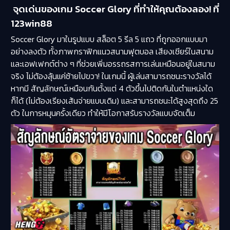
จุดเด่นของเกม Soccer Glory ที่ทำให้คุณต้องลอง! ที่
123win88
Soccer Glory มาในรูปแบบ สล็อต 5 รีล 5 แถว ที่ถูกออกแบบมา
อย่างลงตัว ทั้งภาพกราฟิกแนวสนามฟุตบอล เสียงเชียร์ในสนาม
และเอฟเฟกต์ต่าง ๆ ที่ช่วยเพิ่มอรรถรสการเล่นเหมือนอยู่ในสนาม
จริง ไม่ต้องลุ้นแค่ซ้ายไปขวา! ในเกมนี้ ผู้เล่นสามารถชนะรางวัลได้
หากมี สัญลักษณ์เหมือนกันตั้งแต่ 4 ตัวขึ้นไปติดกันในตำแหน่งใด
ก็ได้ (ไม่ต้องเรียงเส้นจ่ายแบบเดิม) และสามารถชนะได้สูงสุดถึง 25
ตัว ในการหมุนครั้งเดียว ทำให้มีโอกาสรับรางวัลแบบจัดเต็ม