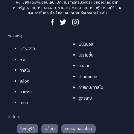
Heng99 เดิมพันออนไลน์ เปิดให้บริการครบวงจร หวยออนไลน์ อาทิ
หวยรัฐบาลไทย, หวยฮานอย, หวยลาว, หวยมาเลย์, หวยหุ้น, หวยยี่กี และ
ยังมีคาสิโนออนไลน์ และเกมเดิมพันอีกมากมายให้เล่น
หมวดหมู่
พนันบอล
HENG99
โปรโมชั่น
หวย
บอลสด
คาสิโน
บ้านผลบอล
สล็อต
ค่ายเกม/คาสิโน
บาคาร่า
สูตรเกม
เกมส์
คำค้นหา
heng99
สล็อต
แทงบอลออนไลน์