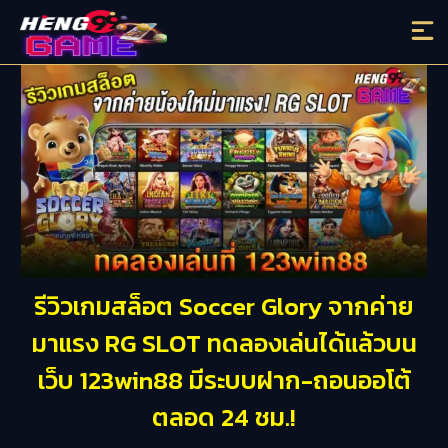
รีวิวเกมสล็อต Soccer Glory จากค่าย
มาแรง RG SLOT ทดลองเล่นได้แล้วบน
เว็บ 123win88 มีระบบฝาก-ถอนออโต้
ตลอด 24 ชม.!