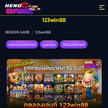
123win88
HENG99 GAME
123win88
สมัครรับเครดิตฟรี
ดูบอลสด
วิธีรับเครดิตฟรี