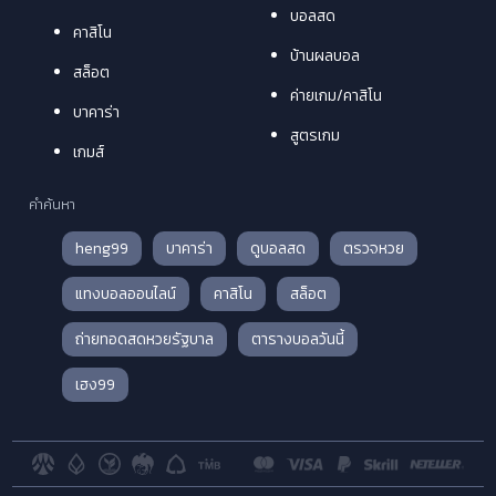
บอลสด
คาสิโน
บ้านผลบอล
สล็อต
ค่ายเกม/คาสิโน
บาคาร่า
สูตรเกม
เกมส์
คำค้นหา
heng99
บาคาร่า
ดูบอลสด
ตรวจหวย
แทงบอลออนไลน์
คาสิโน
สล็อต
ถ่ายทอดสดหวยรัฐบาล
ตารางบอลวันนี้
เฮง99