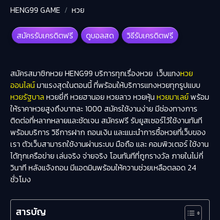
HENG99 GAME
หวย
สมัครรับเครดิตฟรี
ดูบอลสด
วิธีรับเครดิตฟรี
สมัครสมาชิกหวย HENG99 บริการทุกเรื่องหวย เว็บแทง
หวย
ออนไลน์
มาแรงสุดในตอนนี้ ที่พร้อมให้บริการแทงหวยทุกรูปแบบ
หวยรัฐบาล
หวยยี่กี หวยฮานอย หวยลาว หวยหุ้น
หวยมาเลย์
พร้อม
ให้ราคาหวยสูงถึงบาทละ 1000 สมัครใช้งานง่าย มีช่องทางการ
ติดต่อที่หลากหลายและชัดเจน สมัครฟรี รับยูสเซอร์ไว้ใช้งานทันที
พร้อมบริการ วิธีการฝาก ถอนเงิน และแนะนำการซื้อหวยที่เว็บของ
เรา ตัวเว็บสามารถใช้งานผ่านระบบ มือถือ และ คอมพิวเตอร์ ใช้งาน
ได้ทุกเครือข่าย เล่นจริง จ่ายจริง โอนทันทีที่ถูกรางวัล ภายในไม่กี่
วินาที หลังแจ้งถอน มีแอดมินพร้อมให้ความช่วยเหลือตลอด 24
ชั่วโมง
สารบัญ