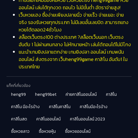
ทางเลือกใหม่ของคอหวย เว็บหวยตรง heng99game หวย
ออนไลน์ เล่นได้ทุกงวด ถอนไว ไม่มีขั้นต่ำ อัตราจ่ายสูง!
เว็บหวยเฮง ซื้อง่ายเพียงปลายนิ้ว จ่ายเร็ว จ่ายเยอะ จ่าย
จริง รองรับหวยทุกประเภท ไม่มีเลขอั้นเลขปิด สามารถแทง
หวยได้ตลอด24ชั่วโมง
สล็อตเว็บตรง100 ต่างประเทศ ?สล็อตเว็บนอก เว็บตรง
อันดับ 1 ไม่ผ่านคนกลาง ไม่หักนายหน้า เล่นได้ถอนได้ไม่มีโกง
แนะนำเกมยิงปลาแตกง่าย เกมยิงปลา ออนไลน์ เกมพนัน
ออนไลน์ ส่งตรงจาก เว็บheng99game คาสิโน อันดับ1 ใน
ประเทศไทย
แท็กที่เกี่ยวข้อง
heng99
heng99bet
ค่ายคาสิโนออนไลน์
คาสิโน
คาสิโน มีอะไรบ้าง
คาสิโนคาสิโน
คาสิโนมีอะไรบ้าง
คาสิโนสด
คาสิโนออนไลน์
คาสิโนออนไลน์ 2023
ซื้อหวยลาว
ซื้อหวยหุ้น
ซื้อหวยออนไลน์