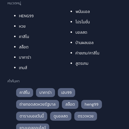
หมวดหมู่
พนันบอล
HENG99
โปรโมชั่น
หวย
บอลสด
คาสิโน
บ้านผลบอล
สล็อต
ค่ายเกม/คาสิโน
บาคาร่า
สูตรเกม
เกมส์
คำค้นหา
คาสิโน
บาคาร่า
เฮง99
ถ่ายทอดสดหวยรัฐบาล
สล็อต
heng99
ตารางบอลวันนี้
ดูบอลสด
ตรวจหวย
แทงบอลออนไลน์