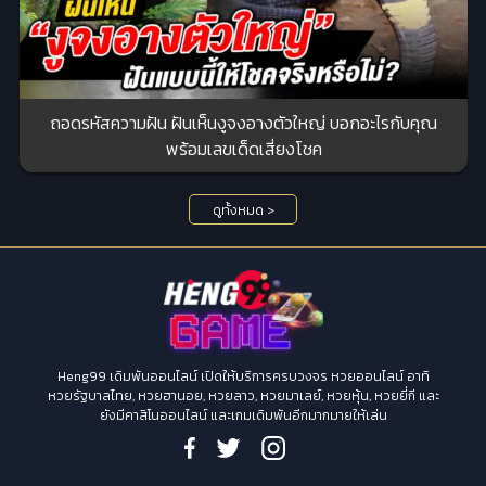
ถอดรหัสความฝัน ฝันเห็นงูจงอางตัวใหญ่ บอกอะไรกับคุณ
พร้อมเลขเด็ดเสี่ยงโชค
ดูทั้งหมด >
Heng99 เดิมพันออนไลน์ เปิดให้บริการครบวงจร หวยออนไลน์ อาทิ
หวยรัฐบาลไทย, หวยฮานอย, หวยลาว, หวยมาเลย์, หวยหุ้น, หวยยี่กี และ
ยังมีคาสิโนออนไลน์ และเกมเดิมพันอีกมากมายให้เล่น