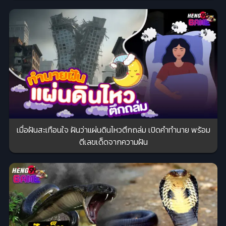
เมื่อฝันสะเทือนใจ ฝันว่าแผ่นดินไหวตึกถล่ม เปิดคำทำนาย พร้อม
ตีเลขเด็ดจากความฝัน