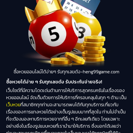
ซื้อหวยออนไลน์ได้ง่ายๆ รับทุกเลขดัง-heng99game.com
ซื้อหวยได้ง่าย ๆ รับทุกเลขดัง รับประกันจ่ายจริง!
เว็บไซต์ที่มีความโดดเด่นด้านการให้บริการสุดครบครันในเรื่องของ
หวยออนไลน์ จัดเต็มด้วยการให้บริการที่ครอบคลุมในทุก ๆ ด้าน เป็น
เว็บหวย
ที่สมาชิกทุกท่านจะสามารถพบได้กับทุกบริการเกี่ยวกับ
เรื่องของการแทงหวยได้อย่างเต็มรูปแบบมากที่สุดใน ท่านไม่จำเป็น
ที่จะต้องมองหาบริการหวยจากที่อื่น ๆ อีกเลยทีเดียว โดยเฉพาะ
อย่างยิ่งในเรื่องรูปแบบหวยที่เรานำมาให้บริการ ซึ่งบอกได้เลยว่า