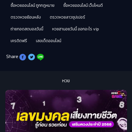
ซื้อหวยออนไลน์ ถูกกฎหมาย
ซื้อหวยออนไลน์ เว็บไหนดี
ตรวจหวยย้อนหลัง
ตรวจหวยลาวซุปเปอร์
ถ่ายทอดสดบอลวันนี้
หวยฮานอยวันนี้ ออกอะไร vip
เครดิตฟรี
เลขเด็ดออนไลน์
Share
หวย