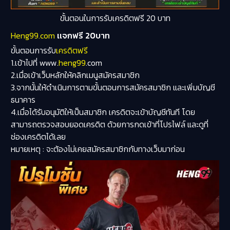
ขั้นตอนในการรับเครดิตฟรี 20 บาท
Heng99.com
เเจกฟรี 20บาท
ขั้นตอนการรับ
เครดิตฟรี
1.เข้าไปที่ www.
heng99
.com
2.เมื่อเข้าเว็บหลักให้คลิกเมนูสมัครสมาชิก
3.จากนั้นให้ดำเนินการตามขั้นตอนการสมัครสมาชิก และเพิ่มบัญชี
ธนาคาร
4.เมื่อได้รับอนุมัติให้เป็นสมาชิก เครดิตจะเข้าบัญชีทันที โดย
สามารถตรวจสอบยอดเครดิต ด้วยการกดเข้าที่โปรไฟล์ และดูที่
ช่องเครดิตได้เลย
หมายเหตุ : จะต้องไม่เคยสมัครสมาชิกกับทางเว็บมาก่อน