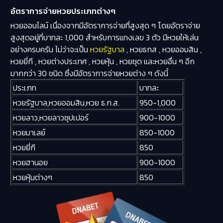
อัตราการจ่ายหวยประเภทต่างๆ
หวยออนไลน์ เนื่องจากมีอัตราการจ่ายที่สูงสุด ๆ โดยอัตราจ่าย
สูงสุดอยู่ที่บาทละ 1,000 สำหรับการแทงเลข 3 ตัว มีหวยให้เล่น
อย่างครบครัน ไม่ว่าจะเป็น
หวยรัฐบาล
, หวยธกส , หวยออมสิน ,
หวยยี่กี , หวยต่างประเทศ , หวยหุ้น , หวยชุด และหวยอื่น ๆ อีก
มากกว่า 30 ชนิด ซึ่งมีอัตราการจ่ายหวยต่าง ๆ ดังนี้
ประเภท
บาทละ
หวยรัฐบาล,หวยออมสิน,หวย ธ.ก.ส.
950-1,000
หวยลาว,หวยลาวซุปเปอร์
900-1000
หวยมาเลย์
850-1000
หวยยี่กี
850
หวยฮานอย
900-1000
หวยหุ้นต่างๆ
850