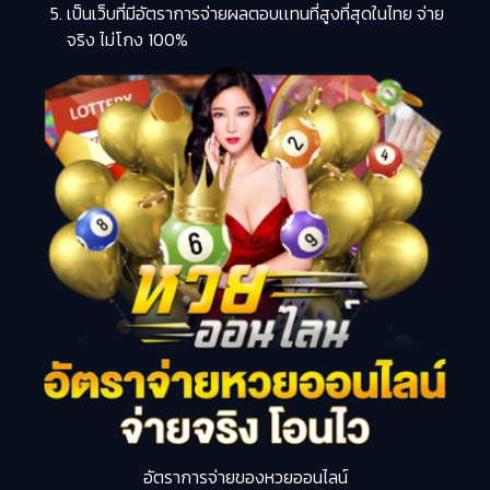
เป็นเว็บที่มีอัตราการจ่ายผลตอบเเทนที่สูงที่สุดในไทย จ่าย
จริง ไม่โกง 100%
อัตราการจ่ายของหวยออนไลน์