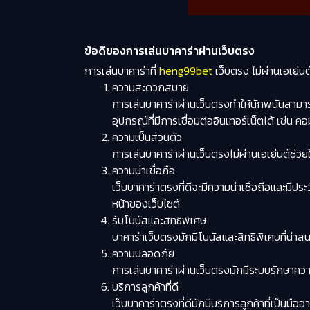
ข้อดีของการเล่นบาคาร่าผ่านเว็บตรง
การเล่นบาคาร่าที่
heng99bet
เว็บตรง ไม่ผ่านเอเย่นต
ความสะดวกสบาย
การเล่นบาคาร่าผ่านเว็บตรงทำให้นักพนันสามาร
อุปกรณ์ที่มีการเชื่อมต่ออินเทอร์เน็ตได้ เช่น 
ความเป็นส่วนตัว
การเล่นบาคาร่าผ่านเว็บตรงไม่ผ่านเอเย่นต์ช่วย
ความน่าเชื่อถือ
เว็บบาคาร่าตรงที่ดีจะมีความน่าเชื่อถือและม
หน้าของเว็บไซต์
รับโบนัสและสิทธิพิเศษ
บาคาร่าเว็บตรงมักมีโบนัสและสิทธิพิเศษที่น่าส
ความปลอดภัย
การเล่นบาคาร่าผ่านเว็บตรงมักมีระบบรักษาความป
บริการลูกค้าที่ดี
เว็บบาคาร่าตรงที่ดีมักมีบริการลูกค้าที่เป็น