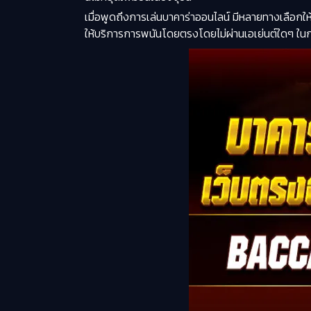
เมื่อพูดถึงการเล่นบาคาร่าออนไลน์ มีหลายทางเลือกให้เ
ให้บริการการพนันโดยตรงโดยไม่ผ่านเอเย่นต์ใดๆ ในกา