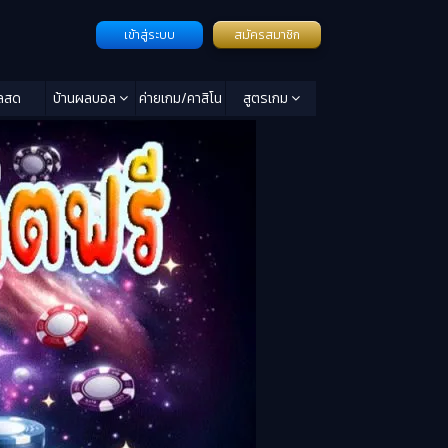
เข้าสู่ระบบ
สมัครสมาชิก
ลสด
บ้านผลบอล
ค่ายเกม/คาสิโน
สูตรเกม