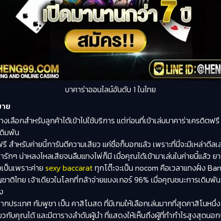
บาคาร่าออนไลน์อันดับ 1 ในไทย
มาย
งเลือกสำหรับลูกค้าได้เข้าไปใช้บริการ แต่ก่อนที่เข้าเล่นบาคาร่าเครดิตฟรี 
เดิมพัน
ี สำหรับค่ายนี้การันตีความเสียว แค่ชื่อก็บอกแล้ว เพราะที่นี่จะมีเหล่าดีล
รักๆ น่าหลงไหลเสียจนลืมแทงไพ่ก็มี เมื่อคุณได้เข้ามาเล่นในค่ายนี้แล้ว ยา
งเป็นเพราะค่าย
sexy baccarat
ทุกโต๊ะจะเป็น nocom คือเวลาแทงฝั่ง Banke
ิไทย เจ้าเดียวในโลกที่กล้าจ่ายแบงเกอร์ 96% เมื่อคุณชนะการเดิมพัน (เ
มง
กประเทศ กัมพูชา เป็น คาสิโนสด ที่มีเกมให้เลือกเล่นมากที่สุดคาสิโนหนึ่ง 
ับคุณได้ และมีตารางลำดับผู้นำ ที่แสดงให้เห็นถึงผู้ที่ทำกำไรสูงสุดนอกจา