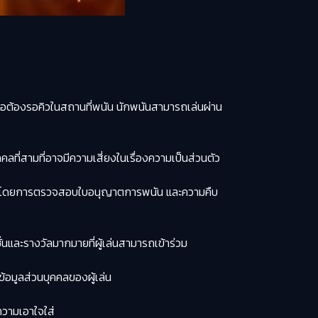
รือต้องรอคิวในสถานที่พนัน นักพนันสามารถเล่นผ่าน
คลที่สามที่อาจมีความเสี่ยงในเรื่องความเป็นส่วนตัว
บไซต์ได้โดยการตรวจสอบใบอนุญาตการพนัน และความคืบ
ั่นและรางวัลมากมายที่ผู้เล่นสามารถเข้าร่วม
ข้อมูลส่วนบุคคลของผู้เล่น
ความเอาใจใส่