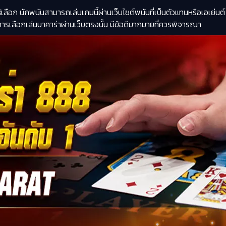
ลือก นักพนันสามารถเล่นเกมนี้ผ่านเว็บไซต์พนันที่เป็นตัวแทนหรือเอเย่นต์ หร
รเลือกเล่นบาคาร่าผ่านเว็บตรงนั้น มีข้อดีมากมายที่ควรพิจารณา