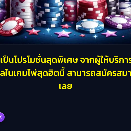
ป็นโปรโมชั่นสุดพิเศษ จากผู้ให้บริก
ลในเกมไพ่สุดฮิตนี้ สามารถสมัครสมาชิ
เลย
รี