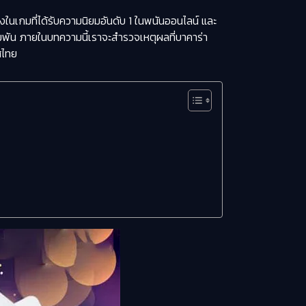
่งในเกมที่ได้รับความนิยมอันดับ 1 ในพนันออนไลน์ และ
ดิมพัน ภายในบทความนี้เราจะสำรวจเหตุผลที่บาคาร่า
ทศไทย