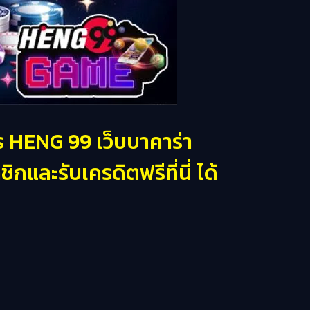
าร HENG 99 เว็บบาคาร่า
กและรับเครดิตฟรีที่นี่ ได้