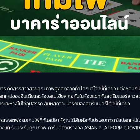
วงการ คัดสรรสาวสวยคุณภาพสูงสุดจากทั่วโลกมาไว้ที่นี่ที่เดียว แต่งชุดบิก
ลกใหม่ของอินเดียและห้องสเปเชียล คุยกันในห้องแชทกับสตรีมเมอร์สาวสวย
ะยะห่างไม่ใช่อุปสรรค สัมผัสความน่ารักของสตรีมเมอร์ได้ที่นี่ที่เดียว
ารแพลตฟอร์มเกมไพ่ที่ทันสมัย ให้คุณได้สัมผัสกับประสบการณ์แปลกใหม่ในแ
อเกม ของแท้ รับประกันคุณภาพ การันตีด้วยรางวัล ASIAN PLATFORM 