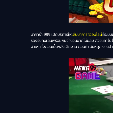
บาคาร่า 999 เปิดบริการให้
เล่นบาคาร่าออนไลน์
ที่ระบ
รองรับคนเล่นพร้อมกันจำนวนมากไม่มีล่ม ด้วยเทคโนโล
ง่ายๆ ทั้งตอนเย็นหลังเลิกงาน ตอนค่ำ วันหยุด งานปาร