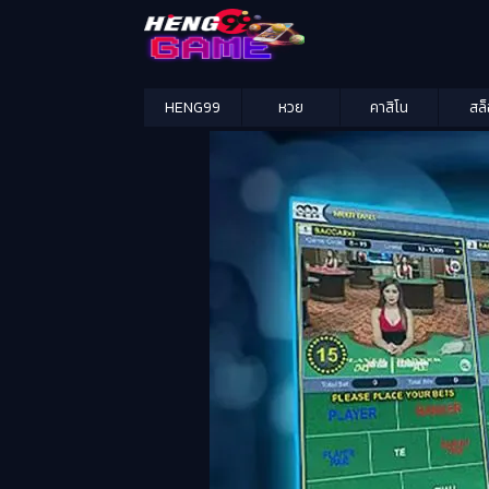
HENG99
หวย
คาสิโน
สล