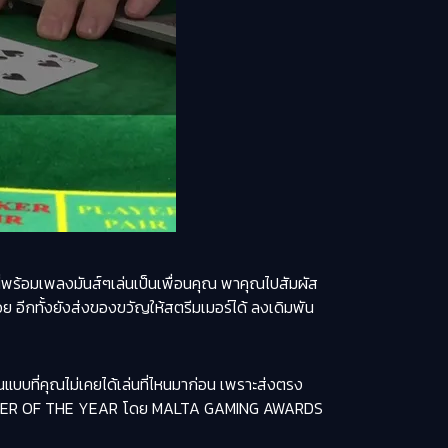
ินี่พร้อมเพลงมันส์ๆเล่นเป็นเพื่อนคุณ พาคุณไปสัมผัส
 อีกทั้งยังส่งของขวัญให้สตรีมเมอร์ได้ ลงเดิมพัน
บบที่คุณไม่เคยได้เล่นที่ไหนมาก่อน เพราะส่งตรง
PROVIDER OF THE YEAR โดย MALTA GAMING AWARDS