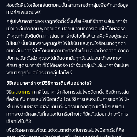
ค่อยตัดสินใจเลือกเล่นตามคนนั้น สามารถเข้ากลุ่มเพื่อศึกษาข้อมูล
เชิงลึกเพิ่มเติมฟรี
กลุ่มไพ่บาคาร่าของเราถูกจัดตั้งขึ้นเพื่อให้คนที่รักการเล่นบาคาร่า
เข้ามาเล่นด้วยกัน พูดคุยแลกเปลี่ยนเทคนิคการเล่นที่ใช้ได้ผลจริง
ถ้าคุณกำลังติดปัญหา เล่นบาคาร่ายังไงก็แพ้ แทงผิดฝั่งอยู่ตลอด
ใช่ไหม? นั้นเป็นเพราะคุณดูเค้าไพ่ไม่เป็น และคุณใจร้อนแทงทุกตา
คนที่เล่นบาคาร่าให้ได้เงินทุกวันจะต้องใจเย็น เล่นอย่างฉลาด ถ้าคุณ
จับทางมันได้แล้ว คุณจะได้เงินจากมันทุกวันแน่นอน ถ้าอยากจะ
ศึกษา สูตรบาคาร่า ที่ใช้ได้ผลจริง เข้าร่วมกลุ่มนำเล่นบาคาร่าแม่นๆ
พาบวกทุกวัน สมัครเข้ากลุ่มไลน์ฟรี
วิธีเล่นบาคาร่า จะมีวิธีการเดิมพันอย่างไร?
วิธี
เล่นบาคาร่า
คาสิโนบาคาร่า คือการเล่นไพ่ชนิดหนึ่ง ซึ่งมีการเล่น
ที่คล้ายกับ การเล่นไพ่ป๊อกเด้ง โดยวิธีการเล่นจะเป็นการแจกไพ่ 2-
3ใบ เพื่อนับผลรวมของแต้ม ที่มีผลรวมมากที่สุด แต่ไม่เกิน9แต้ม
หากพบว่ามีผลแต้มที่เสมอกัน หรือฝ่ายใดที่มีแต้มน้อยกว่า จะมีการ
เรียกไพ่ใบที่3
เพื่อวัดผลการแพ้ชนะ แต่จะแตกต่างกับการเล่นไพ่ป๊อกเด้งก็คือ