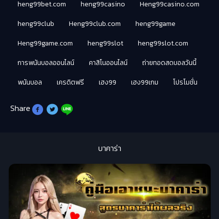
heng99bet.com
heng99casino
Heng99casino.com
heng99club
Heng99club.com
heng99game
Heng99game.com
heng99slot
heng99slot.com
การพนันบอลออนไลน์
คาสิโนออนไลน์
ถ่ายทอดสดบอลวันนี้
พนันบอล
เครดิตฟรี
เฮง99
เฮง99เกม
โปรโมชั่น
Share
บาคาร่า