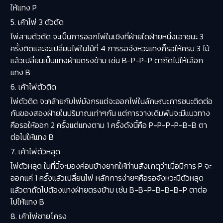
ให้แทง P
5. เค้าไพ่ 3 ตัวตัด
ไพ่สามตัวตัด จะเป็นการออกไพ่ในเชิงที่ฝ่ายใดฝ่ายหนึ่งเอาชนะ 3
ครั้งติดและจะเปลี่ยนไพ่ในไม้ที่ 4 การรอจังหวะแทงก็รอให้ครบ 3 ไม้
แล้วเปลี่ยนเป็นแทงฝ่ายตรงข้าม เช่น B-P-P-P ตาถัดไปให้เลือก
แทง B
6. เค้าไพ่ตัวติด
ไพ่ตัวติด จะคล้ายกับไพ่มังกรแต่จะออกไพ่ในลักษณะการชนะติดต่อ
กันของสองฝ่ายในปริมาณเท่าๆกัน แต่การวางเดิมพันจะมีแนวทาง
คือรอให้ออก 2 ครั้งแต่แทงตาม 1 ครั้งดังนี้คือ P-P-P-P-B-B ตา
ต่อไปให้แทง B
7. เค้าไพ่ตัวหลุด
ไพ่ตัวหลุด ในที่นี้จะมองค่อนข้างยากให้ท่านสังเกตุว่าเมื่อมีการ P จะ
ออกแค่ 1 ครั้งแล้วเปลี่ยนไพ่ หลักการง่ายๆคือรอจังหวะมีตัวหลุด
แล้วตาถัดไปต้องแทงฝ่ายตรงข้าม เช่น B-B-P-B-B-B-P ตาต่อ
ไปให้แทง B
8. เค้าไพ่ชายโครง