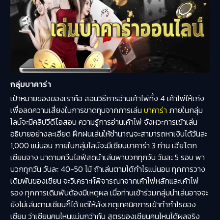
กลุ่มบาคาร่า
เป้าหมายของของเราคือ สอนวิธีการอ่านเค้าไพ่ทั้ง 4 เค้าไพ่ให้เก่ง
เพื่อลดความเสี่ยงในการขาดทุนจากการเล่น
บาคาร่า
ภายในกลุ่ม
ไลน์จะมีคลิปวีดีโอสอน ความรู้การอ่านเค้าไพ่ จังหวะการเข้าเล่น
อธิบายอย่างละเอียด ฝึกฝนเล่นให้ชำนาญจะสามารถหาเงินได้วันละ
1,000 แน่นอน ภายในกลุ่มไลน์จะมีเซียนบาคาร่า 3 ท่าน เฮียโตก
เซียนจาง มาดามควีนไลฟ์สดนำเล่นพาบวกทุกวัน วันละ 5 รอบ พา
บวกทุกวัน วันละ 40-50 ไม้ ถ้าเล่นตามได้กำไรแน่นอน ทุกการวาง
เดิมพันของเซียน จะวิเคราะห์พิจารณาจากเค้าไพ่หลักและเค้าไพ่
รอง ทุกการเดิมพันต้องมีเหตุผล เมื่อท่านเข้าร่วมกลุ่มนำเล่นอาจจะ
ยังไม่เล่นตามเซียนก็ได้ แต่ให้สังเกตุเทคนิคการเข้าทำกำไรของ
เซียน ว่าเซียนคนไหนแม่นกว่ากัน สูตรของเซียนคนไหนได้ผลจริง