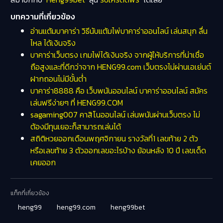
บทความที่เกี่ยวข้อง
อ่านแต้มบาคาร่า วิธีนับแต้มไพ่บาคาร่าออนไลน์ เล่นสนุก ลื่น
ไหล ได้เงินจริง
บาคาร่าเว็บตรง เกมไพ่ได้เงินจริง จากผู้ให้บริการที่น่าเชื่อ
ถือสูงและที่ดีกว่าจาก HENG99.com เว็บตรงไม่ผ่านเอเย่นต์
ฝากถอนไม่มีขั้นต่ำ
บาคาร่า8888 คือ เว็บพนันออนไลน์ บาคาร่าออนไลน์ สมัคร
เล่นฟรีง่ายๆ ที่ HENG99.COM
sagaming007 คาสิโนออนไลน์ เล่นพนันผ่านเว็บตรง ไม่
ต้องมีทุนเยอะก็สามารถเล่นได้
สถิติหวยออกเดือนพฤศจิกายน รางวัลที่1 เลขท้าย 2 ตัว
หรือเลขท้าย 3 ตัวออกเลขอะไรบ้าง ย้อนหลัง 10 ปี เลขเด็ด
เคยออก
แท็กที่เกี่ยวข้อง
heng99
heng99.com
heng99bet