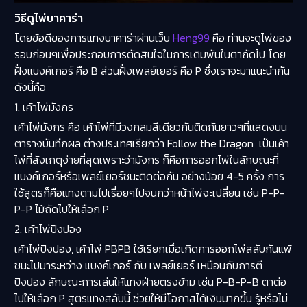
วิธีดูไพ่บาคาร่า
โดยข้อดีของการแทงบาคาร่าผ่านเว็บ
Heng99
คือ ท่านจะดูไพ่ของ
รอบก่อนๆเพื่อประกอบการตัดสินใจในการเดิมพันในตาถัดไป โดย
ฝั่งแบงค์เกอร์ คือ B ส่วนฝั่งเพลย์เยอร์ คือ P ซึ่งเราจะมาแนะนำกัน
ดังนี้คือ
1.
เค้าไพ่มังกร
เค้าไพ่มังกร คือ เค้าไพ่ที่มีวงกลมสีเดียวกันติดกันยาวๆที่แสดงบน
ตารางบันทึกผล ต่างประเทศเรียกว่า
Follow the Dragon
เป็นเค้า
ไพ่ที่สังเกตุง่ายที่สุดเพราะว่ามังกร ก็คือการออกไพ่ในลักษณะที่
แบงค์เกอร์หรือเพลย์เยอร์ชนะติดต่อกัน อย่างน้อย 4-5 ครั้ง การ
ใช้สูตรก็คือแทงตามไปเรื่อยๆไปจนกว่าหน้าไพ่จะเปลี่ยน เช่น P-P-
P-P ไม้ถัดไปให้เลือก P
2.
เค้าไพ่ปิงปอง
เค้าไพ่ปิงปอง, เค้าไพ่ PBPB ใช้เรียกเมื่อเกิดการออกไพ่สลับกันแพ้
ชนะไปมาระหว่าง แบงค์เกอร์ กับ เพลย์เยอร์ เหมือนกับการตี
ปิงปอง ลักษณะการเล่นให้แทงฝ่ายตรงข้าม เช่น P-B-P-B ตาต่อ
ไปให้เลือก P สูตรแทงสลับนี้ ช่วยให้มีโอกาสได้เงินมากขึ้น รู้หรือไม่