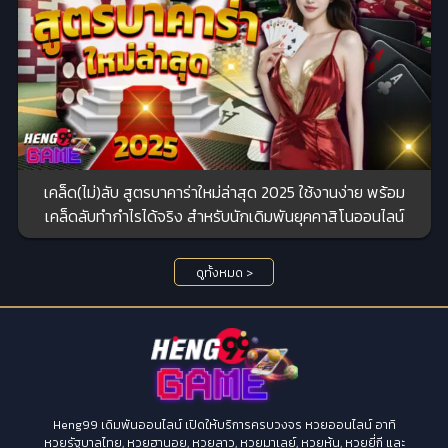
เคล็ด(ไม่)ลับ สูตรบาคาร่าใหม่ล่าสุด 2025 ใช้งานง่าย พร้อม
เคล็ดลับทำกำไรได้จริง สำหรับนักเดิมพันยุคคาสิโนออนไลน์
ดูทั้งหมด >
Heng99 เดิมพันออนไลน์ เปิดให้บริการครบวงจร หวยออนไลน์ อาทิ
หวยรัฐบาลไทย, หวยฮานอย, หวยลาว, หวยมาเลย์, หวยหุ้น, หวยยี่กี และ