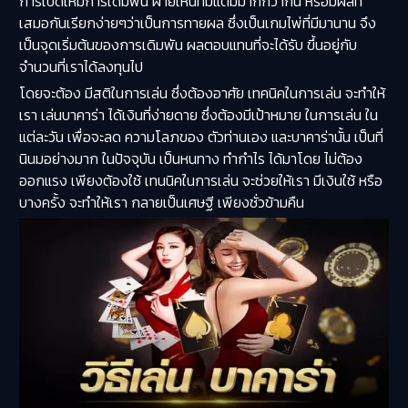
การเปิดให้มีการเดิมพัน ฝ่ายใหนที่มีแต้มมากกว่ากัน หรือมีผลที่
เสมอกันเรียกง่ายๆว่าเป็นการทายผล ซึ่งเป็นเกมไพ่ที่มีมานาน จึง
เป็นจุดเริ่มต้นของการเดิมพัน ผลตอบแทนที่จะได้รับ ขึ้นอยู่กับ
จำนวนที่เราได้ลงทุนไป
โดยจะต้อง มีสติในการเล่น ซึ่งต้องอาศัย เทคนิคในการเล่น จะทำให้
เรา เล่นบาคาร่า ได้เงินที่ง่ายดาย ซึ่งต้องมีเป้าหมาย ในการเล่น ใน
แต่ละวัน เพื่อจะลด ความโลภของ ตัวท่านเอง และบาคาร่านั้น เป็นที่
นินมอย่างมาก ในปัจจุบัน เป็นหนทาง ทำกำไร ได้มาโดย ไม่ต้อง
ออกแรง เพียงต้องใช้ เทนนิคในการเล่น จะช่วยให้เรา มีเงินใช้ หรือ
บางครั้ง จะทำให้เรา กลายเป็นเศษฐี เพียงชั่วข้ามคืน