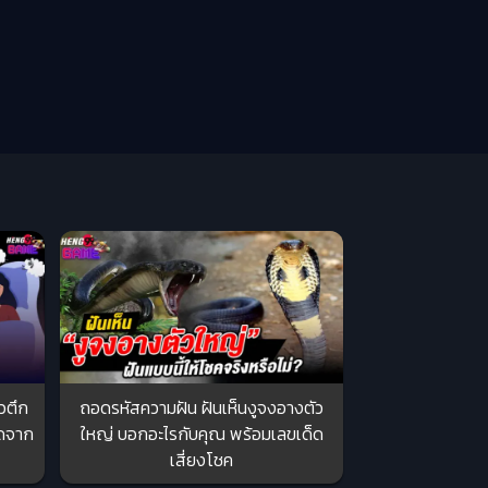
หวตึก
ถอดรหัสความฝัน ฝันเห็นงูจงอางตัว
็ดจาก
ใหญ่ บอกอะไรกับคุณ พร้อมเลขเด็ด
เสี่ยงโชค