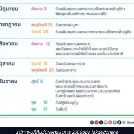
รูปภาพปฎิทินวันหยุดธนาคาร 2568ของ lekdedonline