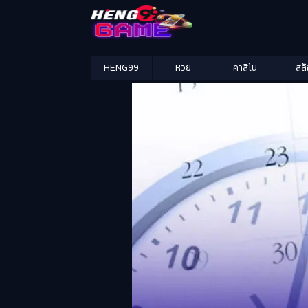
HENG99
หวย
คาสิโน
สล