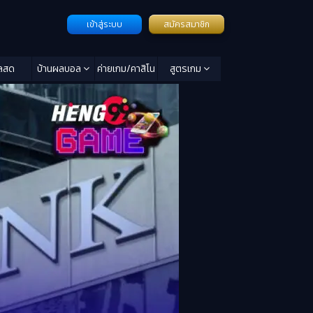
เข้าสู่ระบบ
สมัครสมาชิก
ลสด
บ้านผลบอล
ค่ายเกม/คาสิโน
สูตรเกม