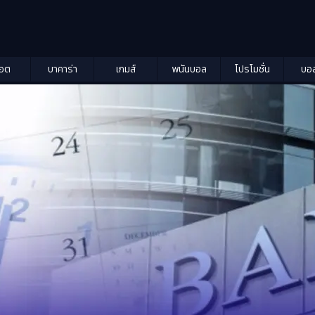
็อต
บาคาร่า
เกมส์
พนันบอล
โปรโมชั่น
บอ