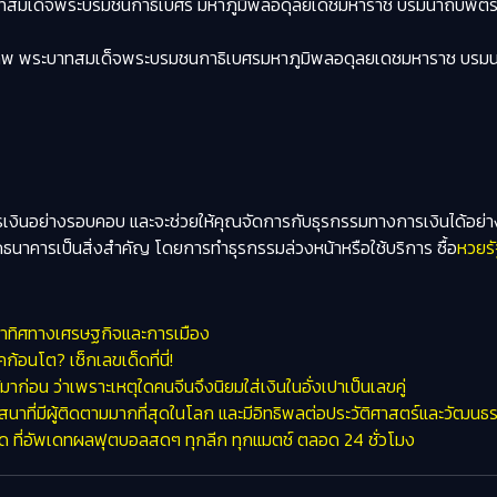
ะบาทสมเด็จพระบรมชนกาธิเบศร มหาภูมิพลอดุลยเดชมหาราช บรมนาถบพิต
มภพ พระบาทสมเด็จพระบรมชนกาธิเบศรมหาภูมิพลอดุลยเดชมหาราช บรมนาถบพ
ินอย่างรอบคอบ และจะช่วยให้คุณจัดการกับธุรกรรมทางการเงินได้อย่าง
ดธนาคารเป็นสิ่งสำคัญ โดยการทำธุรกรรมล่วงหน้าหรือใช้บริการ ซื้อ
หวยร
บตาทิศทางเศรษฐกิจและการเมือง
้อนโต? เช็กเลขเด็ดที่นี่!
มาก่อน ว่าเพราะเหตุใดคนจีนจึงนิยมใส่เงินในอั่งเปาเป็นเลขคู่
ศาสนาที่มีผู้ติดตามมากที่สุดในโลก และมีอิทธิพลต่อประวัติศาสตร์และวัฒน
 ที่อัพเดทผลฟุตบอลสดๆ ทุกลีก ทุกแมตช์ ตลอด 24 ชั่วโมง