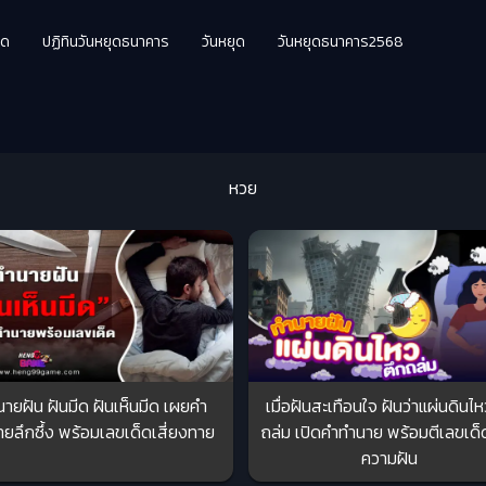
ุด
ปฏิทินวันหยุดธนาคาร
วันหยุด
วันหยุดธนาคาร2568
หวย
ายฝัน ฝันมีด ฝันเห็นมีด เผยคำ
เมื่อฝันสะเทือนใจ ฝันว่าแผ่นดินไ
ยลึกซึ้ง พร้อมเลขเด็ดเสี่ยงทาย
ถล่ม เปิดคำทำนาย พร้อมตีเลขเด
ความฝัน