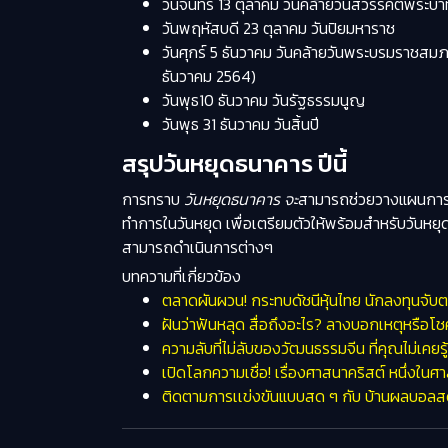
วันจันทร์ 13 ตุลาคม วันคล้ายวันสวรรคตพร
วันพฤหัสบดี 23 ตุลาคม วันปิยมหาราช
วันศุกร์ 5 ธันวาคม วันคล้ายวันพระบรมราชส
ธันวาคม 2564)
วันพุธ10 ธันวาคม วันรัฐธรรมนูญ
วันพุธ 31 ธันวาคม วันสิ้นปี
สรุปวันหยุดธนาคาร ปีนี้
การทราบ
วันหยุดธนาคาร จะ
สามารถช่วยวางแผนการเง
ทำการในวันหยุด เพื่อเตรียมตัวให้พร้อมสำหรับวันหยุ
สามารถดำเนินการต่างๆ
บทความที่เกี่ยวข้อง
ตลาดผันผวน! กระทบดัชนีหุ้นไทย นักลงทุนจั
ฝันว่าฟันหลุด สื่อถึงอะไร? ลางบอกเหตุหรือโชคก
ความลับที่ไม่ลับของวัฒนธรรมจีน ที่คุณไม่เคยรู้
เปิดโลกความเชื่อ! เรื่องศาสนาคริสต์ หนึ่งใน
ติดตามการเเข่งขันแบบสด ๆ กับ บ้านผลบอลสด