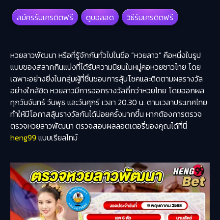
สมัครรับเครดิตฟรี
ดูบอลสด
วิธีรับเครดิตฟรี
หวยลาวพัฒนา หรือที่รู้จักกันทั่วไปในชื่อ “หวยลาว” คือหนึ่งในรูป
แบบของสลากกินแบ่งที่ได้รับความนิยมในหมู่คอหวยชาวไทย โดย
เฉพาะอย่างยิ่งในกลุ่มผู้ที่ชื่นชอบการลุ้นโชคและติดตามผลรางวัล
อย่างใกล้ชิด หวยลาวมีการออกรางวัลถี่กว่าหวยไทย โดยออกผล
ทุกวันจันทร์ วันพุธ และวันศุกร์ เวลา 20.30 น. ตามเวลาประเทศไทย
ทำให้มีโอกาสลุ้นรางวัลกันได้บ่อยครั้งมากขึ้น หากต้องการตรวจ
ตรวจหวยลาวพัฒนา
ตรวจสอบผลลอตเตอรี่ของคุณได้ที่นี่
heng99
แบบเรียลไทม์