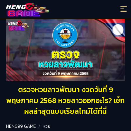
ตรวจหวยลาวพัฒนา งวดวันที่ 9
พฤษภาคม 2568 หวยลาวออกอะไร? เช็ก
ผลล่าสุดแบบเรียลไทม์ได้ที่นี่
HENG99 GAME
หวย