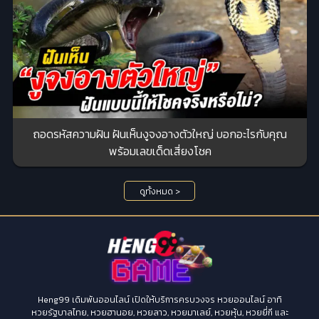
ถอดรหัสความฝัน ฝันเห็นงูจงอางตัวใหญ่ บอกอะไรกับคุณ
พร้อมเลขเด็ดเสี่ยงโชค
ดูทั้งหมด >
Heng99 เดิมพันออนไลน์ เปิดให้บริการครบวงจร หวยออนไลน์ อาทิ
หวยรัฐบาลไทย, หวยฮานอย, หวยลาว, หวยมาเลย์, หวยหุ้น, หวยยี่กี และ