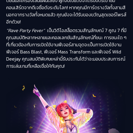
ดิชั่นและเครื่องเล่นแผ่นเสียง ผู้ที่จับใบแดงจะได้รับบัตรเข้าชม
คอนเสิร์ตจากดีเจชื่อดังระดับโลก! หากคุณมีการ์ดรางวัลทั้งสามสี
นอกจากรางวัลทั้งหมดแล้ว คุณยังจะได้รับของขวัญสุดเซอร์ไพรส์
อีกด้วย!
“Rave Party Fever”
เป็นวิดีโอสล็อตรวมสัญลักษณ์ 7 คูณ 7 ที่มี
คุณสมบัติหลากหลายและคอลเลกชันสัญลักษณ์ที่ชนะ การชนะใด ๆ
ที่เกี่ยวข้องกับการเปิดใช้งานฟีเจอร์สามจุดจะเป็นการเปิดใช้งาน
ฟีเจอร์ Bass Blast, ฟีเจอร์ Mass Transform และฟีเจอร์ Wild
Deejay คุณสมบัติพิเศษเหล่านี้รับประกันได้ว่าจะมอบประสบการณ์
การเล่นเกมที่เหลือเชื่อให้กับคุณ!