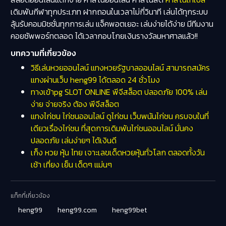
เดิมพันกีฬาทุกประเภท ฝากถอนในเวลาไม่กี่วินาที เล่นได้ทุกระบบ
ลุ้นรับคอมมิชชั่นทุกการเล่น แจ็คพอตเยอะ เล่นง่ายได้ง่าย มีทีมงาน
คอยซัพพอร์ทตลอด ได้เวลากอบโกยเงินรางวัลมหาศาลแล้ว!!
บทความที่เกี่ยวข้อง
วิธีเล่นหวยออนไลน์ แทงหวยรัฐบาลออนไลน์ สามารถสมัคร
แทงผ่านเว็บ heng99 ได้ตลอด 24 ชั่วโมง
ทางเข้าpg SLOT ONLINE พีจีสล็อต ปลอดภัย 100% เล่น
ง่าย จ่ายจริง ต้อง พีจีสล็อต
แทงไก่ชน ไก่ชนออนไลน์ ดูไก่ชน เว็บพนันไก่ชน ครบจบในที่
เดียวเรื่องไก่ชน ที่สุดการเดิมพันไก่ชนออนไลน์ มั่นคง
ปลอดภัย เล่นง่ายๆ ได้เงินดี
เก็ง หวย หุ้น ไทย เจาะเลขเด็ดหวยหุ้นทั่วโลก ตลอดทั้งวัน
เช้า เที่ยง เย็น เด็ดๆ แม่นๆ
แท็กที่เกี่ยวข้อง
heng99
heng99.com
heng99bet