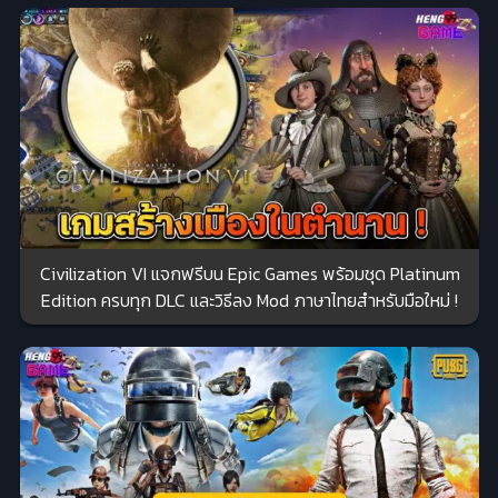
Civilization VI แจกฟรีบน Epic Games พร้อมชุด Platinum
Edition ครบทุก DLC และวิธีลง Mod ภาษาไทยสำหรับมือใหม่ !