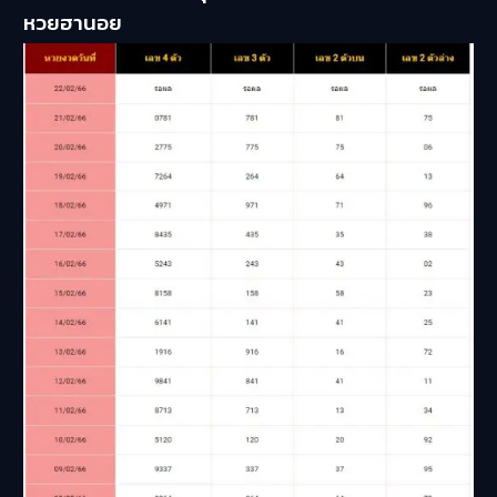
หวยฮานอย