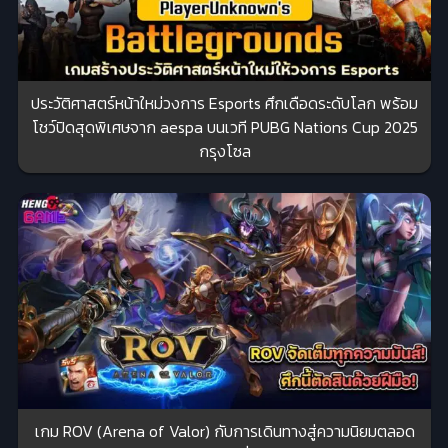
ประวัติศาสตร์หน้าใหม่วงการ Esports ศึกเดือดระดับโลก พร้อม
โชว์ปิดสุดพิเศษจาก aespa บนเวที PUBG Nations Cup 2025
กรุงโซล
เกม ROV (Arena of Valor) กับการเดินทางสู่ความนิยมตลอด