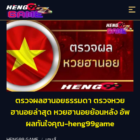
ตรวจผลฮานอยธรรมดา ตรวจหวย
ฮานอยล่าสุด หวยฮานอยย้อนหลัง อัพ
ผลทันใจคุณ-heng99game
HENG99 GAME
เกมส์