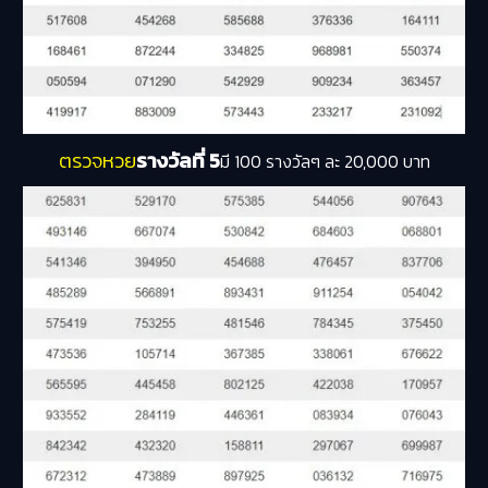
ตรวจหวย
รางวัลที่ 5
มี 100 รางวัลๆ ละ 20,000 บาท