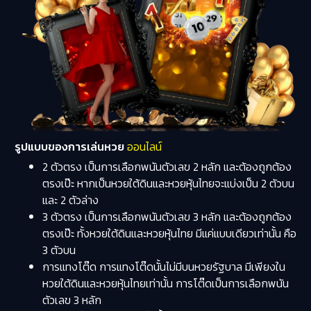
รูปแบบของการเล่นหวย
ออนไลน์
2 ตัวตรง เป็นการเลือกพนันตัวเลข 2 หลัก และต้องถูกต้อง
ตรงเป๊ะ หากเป็นหวยใต้ดินและหวยหุ้นไทยจะแบ่งเป็น 2 ตัวบน
และ 2 ตัวล่าง
3 ตัวตรง เป็นการเลือกพนันตัวเลข 3 หลัก และต้องถูกต้อง
ตรงเป๊ะ ทั้งหวยใต้ดินและหวยหุ้นไทย มีแค่แบบเดียวเท่านั้น คือ
3 ตัวบน
การแทงโต๊ด การแทงโต๊ดนั้นไม่มีบนหวยรัฐบาล มีเพียงใน
หวยใต้ดินและหวยหุ้นไทยเท่านั้น การโต๊ดเป็นการเลือกพนัน
ตัวเลข 3 หลัก