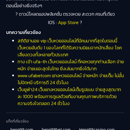
ตอนนี้อย่างยิ่งจริงๆ
? ดาวน์โหลดแอปพลิเคชั่น ตรวจหวย สะดวก ครบที่เดียว
IOS
:
App Store
?
บทความเกี่ยวข้อง
สถิติฮานอย vip เว็บหวยออนไลน์ที่มีคนมากที่สุดในตอนนี้
เว็บหวยอันดับ 1 ของโลกที่ได้รับความนิยมจากนักเสี่ยง โชค
เสี่ยงดวงทั้งหลายทั่วประเทศ
ทาง เข้า ufa-th เว็บหวยออนไลน์ ที่คอหวยทุกท่านเลือก จ่าย
หนัก จ่ายเยอะสุดในไทย ยิ่งเล่นมากยิ่งได้มาก
www.ufabetcom แทงหวยออนไลน์ จ่ายหนัก จ่ายเต็ม ไม่อั้น
ไม่ปิดหนี บริการดี 24 ชั่วโมง
เว็บยูฟ่า24 เว็บแทงหวยออนไลน์เต็มรูปแบบ จ่ายสูงสุดบาท
ละ 1000 พร้อมการดูแลด้วยทีมงานคุณภาพบริการด้วย
ความจริงใจตลอด 24 ชั่วโมง
แท็กที่เกี่ยวข้อง
heng99.com
heng99bet.com
Heng99casino.com