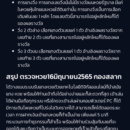
การแทงวิ่ง การแทงเลขวิ่งนั้นไม่มีรางวัลบนหวยรัฐบาล มีแค่
ในหวยหุ้นไทยและหวยใต้ดินเท่านั้น การแทงวิ่งเป็นการเลือก
เดิมพันเลข 1 หลัก โดยเลขตัวนี้สามารถไปอยู่หลักไหนก็ได้
ของผลรางวัล
วิ่ง 2 ตัวล่าง เลือกแทงตัวเลขแค่ 1 ตัว อ้างอิงผลรางวัลจาก
เลขท้าย 2 ตัว เลขที่แทงสามารถไปอยู่หลักไหนก็ได้ของผล
รางวัล
วิ่ง 3 ตัวบน เลือกแทงตัวเลขแค่ 1 ตัว อ้างอิงผลรางวัลจาก
เลขท้าย 3 ตัว เลขที่แทงสามารถไปอยู่หลักไหนก็ได้ของผล
รางวัล
สรุป ตรวจหวย16มิถุนายน2565 กองสลาก
ได้วางแบบระบบรับแทงหวยด้วยเทคโนโลยีดิจิทัลออนไลน์ที่นำสมัย
แทง หวย พร้อมให้ท่านเข้าถึงได้อย่างง่ายและก็สะดวกที่สุด เข้าเล่น
ได้ผ่านมือถือทุกระบบ หรือใครจะเข้าเล่นผ่านคอมพิวเตอร์ PC ก็ได้
มีการเดินโพยหวยที่โปร่งใสวิเคราะห์ได้ สามารถเช็คได้ตลอดระยะ
เวลา การฝากเงินเข้าแทงหวยก็ทำเป็นง่าย เพียงแค่ 5 นาที
กระบวนการทำธุรกรรมก็สำเร็จ พร้อมให้ท่านร่วมลุ้นกับเลขที่จะ
ออกได้เลย เรียกว่าเป็นระบบการออกหวยที่เร็วแล้วก็แรงที่สุดณ