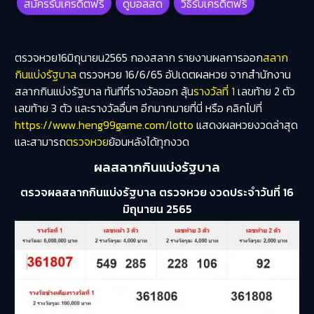
สมัครรับเครดิตฟรี
ดูบอลสด
วิธีรับเครดิตฟรี
ตรวจหวย16มิถุนายน2565 กองสลาก รายงานผลการออก
สลาก
กินแบ่งรัฐบาล
ตรวจหวย 16/6/65
อัปเดตผลหวย จากสำนักงาน
สลากกินแบ่งรัฐบาล ทันทีที่รางวัลออก ลุ้น
รางวัลที่ 1
เลขท้าย 2 ตัว
เลขท้าย 3 ตัว และรางวัลอื่นๆ อีกมากมายที่นี่ หรือ คลิกไปที่
https://www.heng99game.com/lotto
แสดงผลหวยงวดล่าสุด
และสามารถ
ตรวจหวย
ย้อนหลังได้ทุกงวด
ผลสลากกินแบ่งรัฐบาล
ตรวจผลสลากกินแบ่งรัฐบาล ตรวจหวย งวดประจำวันที่ 16
มิถุนายน 2565