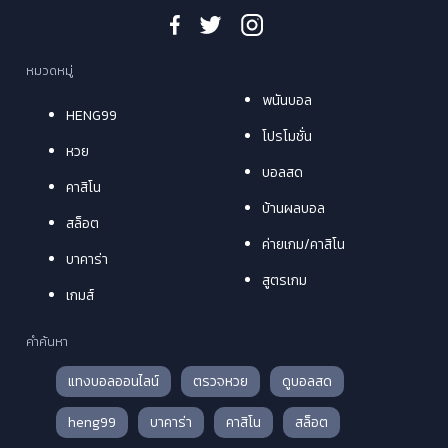
หมวดหมู่
พนันบอล
HENG99
โปรโมชั่น
หวย
บอลสด
คาสิโน
บ้านผลบอล
สล็อต
ค่ายเกม/คาสิโน
บาคาร่า
สูตรเกม
เกมส์
คำค้นหา
แทงบอลออนไลน์
ตรวจหวย
ดูบอลสด
heng99
บาคาร่า
คาสิโน
สล็อต