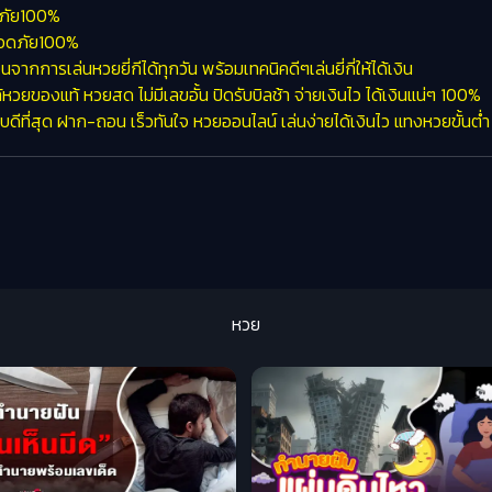
อดภัย100%
ปลอดภัย100%
งินจากการเล่นหวยยี่กีได้ทุกวัน พร้อมเทคนิคดีๆเล่นยี่กี่ให้ได้เงิน
วยของแท้ หวยสด ไม่มีเลขอั้น ปิดรับบิลช้า จ่ายเงินไว ได้เงินแน่ๆ 100%
ีที่สุด ฝาก-ถอน เร็วทันใจ หวยออนไลน์ เล่นง่ายได้เงินไว แทงหวยขั้นต่ำ
หวย