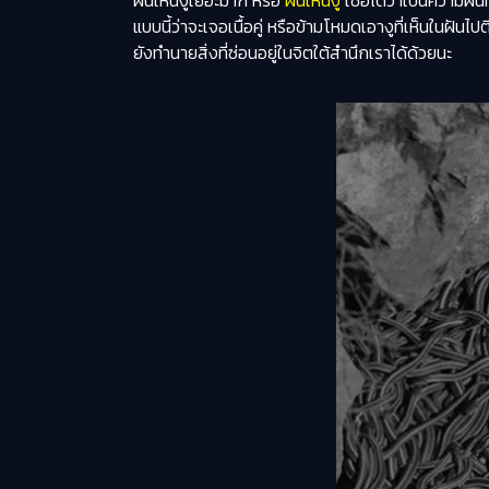
ฝันเห็นงูเยอะมาก หรือ
ฝันเห็นงู
เชื่อได้ว่าเป็นความฝ
แบบนี้ว่าจะเจอเนื้อคู่ หรือข้ามโหมดเอางูที่เห็นในฝั
ยังทำนายสิ่งที่ซ่อนอยู่ในจิตใต้สำนึกเราได้ด้วยนะ