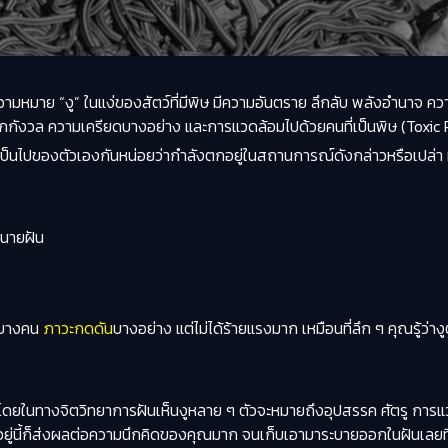
วามหมาย “งู” ในแง่ของสัตว์ที่มีพิษ มีความอันตราย ลึกลับ พลังอำนาจ คว
กกังวล ความเครียดบางอย่าง และการแวดล้อมไปด้วยคนที่เป็นพิษ (Toxic 
เป็นไปของตัวเองกันหน่อยว่ากำลังตกอยู่ในสถานการณ์ดังกล่าวหรือเปล่า
จบางคน
ภาวะกดดัน
บางอย่าง แต่ไม่ได้ร้ายแรงมาก เหมือนที่ลึก ๆ คุณรู้ว่างูต
อย โดยในทางจิตวิทยาการฝันเห็นงูหลาย ๆ ตัวจะหมายถึงอุปสรรค ศัตรู การแ
จออยู่นี้ก็ส่งผลต่อความนึกคิดของคุณมาก จนเก็บเอามาระบายออกในฝันเลยท