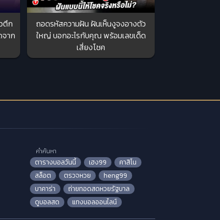
หวตึก
ถอดรหัสความฝัน ฝันเห็นงูจงอางตัว
็ดจาก
ใหญ่ บอกอะไรกับคุณ พร้อมเลขเด็ด
เสี่ยงโชค
คำค้นหา
ตารางบอลวันนี้
เฮง99
คาสิโน
สล็อต
ตรวจหวย
heng99
บาคาร่า
ถ่ายทอดสดหวยรัฐบาล
ดูบอลสด
แทงบอลออนไลน์