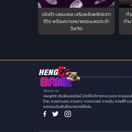
เปิดตัว เลขมงคล เสริมพลังพลิกชะตา
ทำน
ชีวิต พร้อมความหมายของเลขประจำ
ทำนา
วันเกิด
About Us
Heng99 เดิมพันออนไลน์ เปิดให้บริการครบวงจร หวยออนไ
ไทย, หวยฮานอย, หวยลาว, หวยมาเลย์, หวยหุ้น, หวยยี่กี แล
และเกมเดิมพันอีกมากมายให้เล่น