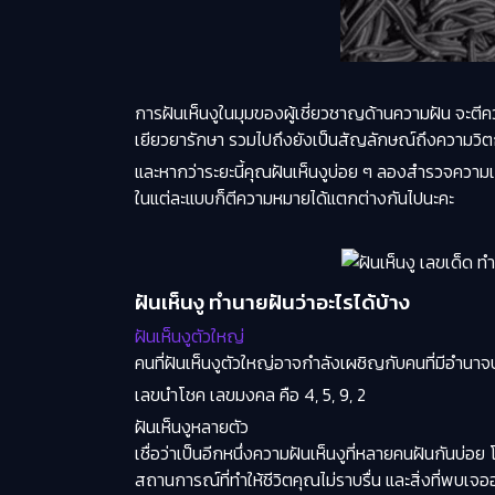
การฝันเห็นงูในมุมของผู้เชี่ยวชาญด้านความฝัน จะตีค
เยียวยารักษา รวมไปถึงยังเป็นสัญลักษณ์ถึงความวิต
และหากว่าระยะนี้คุณฝันเห็นงูบ่อย ๆ ลองสำรวจความ
ในแต่ละแบบก็ตีความหมายได้แตกต่างกันไปนะคะ
ฝันเห็นงู ทำนายฝันว่าอะไรได้บ้าง
ฝันเห็นงูตัวใหญ่
คนที่ฝันเห็นงูตัวใหญ่อาจกำลังเผชิญกับคนที่มีอำนา
เลขนำโชค เลขมงคล คือ 4, 5, 9, 2
ฝันเห็นงูหลายตัว
เชื่อว่าเป็นอีกหนึ่งความฝันเห็นงูที่หลายคนฝันกันบ่
สถานการณ์ที่ทำให้ชีวิตคุณไม่ราบรื่น และสิ่งที่พบเ