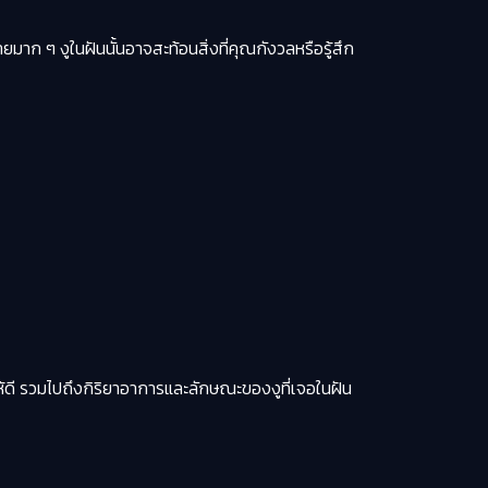
ยมาก ๆ งูในฝันนั้นอาจสะท้อนสิ่งที่คุณกังวลหรือรู้สึก
ห้ดี รวมไปถึงกิริยาอาการและลักษณะของงูที่เจอในฝัน