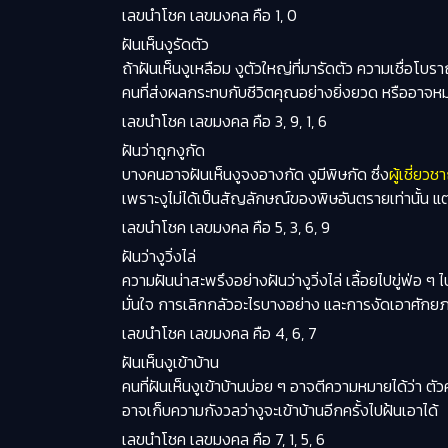
เลขนำโชค เลขมงคล คือ 1, 0
ฝันเห็นงูรัดตัว
ถ้าฝันเห็นงูเหลือม งูตัวใหญ่ที่มารัดตัว ความเชื่อโบ
คนที่ส่งผลกระทบกับชีวิตคุณอย่างยิ่งยวด หรืออาจหมา
เลขนำโชค เลขมงคล คือ 3, 9, 1, 6
ฝันว่าถูกงูกัด
บางคนอาจฝันเห็นงูจงอางกัด งูมีพิษกัด ซึ่ง
ผู้เชี่ยว
เพราะงูไม่ได้เป็นสัญลักษณ์ของพิษอันตรายเท่านั้น แต
เลขนำโชค เลขมงคล คือ 5, 3, 6, 9
ฝันว่างูวิ่งไล่
ความฝันน่าสะพรึงอย่างฝันว่างูวิ่งไล่ เลื้อยไปขู่
มั่นใจ การเลิกกลัวอะไรบางอย่าง และการงัดเอาศักยภาพท
เลขนำโชค เลขมงคล คือ 4, 6, 7
ฝันเห็นงูเข้าบ้าน
คนที่ฝันเห็นงูเข้าบ้านบ่อย ๆ อาจตีความหมายได้ว่า ตัวคุ
อาจเก็บความกังวลว่างูจะเข้าบ้านอีกครั้งไปฝ้นเอาได้
เลขนำโชค เลขมงคล คือ 7, 1, 5, 6