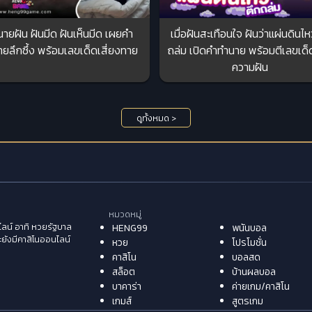
ายฝัน ฝันมีด ฝันเห็นมีด เผยคำ
เมื่อฝันสะเทือนใจ ฝันว่าแผ่นดินไ
ยลึกซึ้ง พร้อมเลขเด็ดเสี่ยงทาย
ถล่ม เปิดคำทำนาย พร้อมตีเลขเด
ความฝัน
ดูทั้งหมด >
หมวดหมู่
ลน์ อาทิ หวยรัฐบาล
HENG99
พนันบอล
ะยังมีคาสิโนออนไลน์
หวย
โปรโมชั่น
คาสิโน
บอลสด
สล็อต
บ้านผลบอล
บาคาร่า
ค่ายเกม/คาสิโน
เกมส์
สูตรเกม