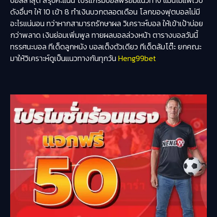
บอลล่าสุด สรุปคะแนน โปรแกรมบอลพร้อมแนวทาง แม่นไม่แพ้เว็บ
ดังอื่นๆ ให้ 10 เข้า 8 ทำเงินบวกตลอดเดือน โลกของฟุตบอลไม่มี
อะไรแน่นอน ทว่าหากสามารถรักษาผล วิเคราะห์บอล ให้เข้าเป้าบ่อย
กว่าพลาด เงินย่อมเพิ่มพูล ทายผลบอลล่วงหน้า ตารางบอลวันนี้
ทรรศนะบอล ทีเด็ดลูกหนัง บอลเต็งตัวเดียว ทีเด็ดล้มโต๊ะ ยกคณะ
มาให้วิเคราะห์ดูเป็นแนวทางกันทุกวัน
Heng99bet