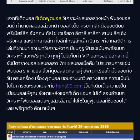
แจกทีเด็ดบอล
ทีเด็ดฟุตบอล
วิเคราะห์ผลบอลล่วงหน้า ฟันธงบอล
วันนี้ ทำนายผลบอลล่วงหน้า บอลทีเด็ด ครบทุกลีกดังยอดนิยม
พรีเมียร์ลีก อังกฤษ กัลโช่ เซเรียอา อิตาลี ลาลีกา สเปน ลีกเอิง
ฝรั่งเศส และอีกหลายลีก ทั้งลีกใหญ่ลีกเล็ก วิเคราะห์จากสถิติการ
เล่นที่ผ่านมา รวมบทวิเคราะห์จากเซียนกูรู ฟันธงเน้นๆพร้อมบท
วิเคราะห์ แจกฟรีทุกตัว ทุกคู่
ไม่มีเก็บค่า VIP
นอกรอบ นอกจากนี้
ยังมีตารางบอล ผลบอลสด 7m ผลบอลเมื่อคืน โปรแกรมการแข่ง
ฟุตบอล ราคาบอล ลิ้งค์ดูบอลสดหลายคู่ อัพเดทเรียลไทม์ตลอดทั้ง
วัน ครบเครื่อง เรื่องฟุตบอล ชอบอ่านบทวิเคราะห์บอล ความเป็นไป
ได้ในการชนะของแต่ละทีม
heng99.com
เว็บที่เติมเต็มความเป็น
เซียนบอลให้คุณ ยังหาแหล่งแจกทีเด็ด แจ่มๆ ไม่ได้ ลองอ่านบท
วิเคราะห์ฟุตบอลแต่ละคู่แล้วเลือกนำไปใช้ในคู่ฟุตบอลที่ชื่นชอบได้
เลย ฟรีทุกตัว คัดมาเน้นๆ