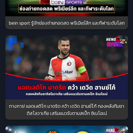
bein sport รู้จักช่องถ่ายทอดสด พรีเมียร์ลีก และกีฬาระดับโลก
ทางการ! แอตเลติโก มาดริด คว้า เดวิด ฮานซ์โก้ กองหลังทีมชา
ติสโลวาเกีย เสริมแนวรับตามสเป็ก ซิเมโอเน่