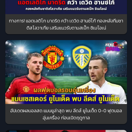
ทางการ! แอตเลติโก มาดริด คว้า เดวิด ฮานซ์โก้ กองหลังทีมชา
ติสโลวาเกีย เสริมแนวรับตามสเป็ก ซิเมโอเน่
อัปเดตผลบอลสด แมนยูล่าสุด พบ ลีดส์ ยูไนเต็ด 0-0 ฟุตบอล
อุ่นเครื่อง ก่อนเปิดฤดูกาล