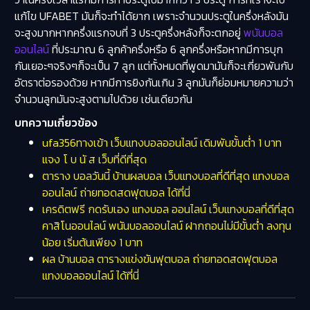
แก้ไข
UFABET
มันก็จะทำได้ยาก เพราะจำนวนประตูในครึ่งหลังมัน
จะสูงมากหากครึ่งแรกจบที่ 3 ประตูครึ่งหลังก็จะตกอยู่
พนันบอล
ออนไลน์
ที่ประมาณ 6 ลูกค้าครึ่งหรือ 6 ลูกครึ่งหรือหากมีการบุก
กันเยอะๆจริงๆก็จะเป็น 7 ลูก แต่ทั้งหมดที่พูดมามันก็จะเกี่ยวพันกับ
อัตราต่อรองด้วย หากมีการยิงกันเกิน 3 ลูกมันก็ย่อมหมายความว่า
จำนวนลูกมันจะสูงตามไปด้วย เช่นเดียวกัน
บทความเกี่ยวข้อง
ufa356ทางเข้า เว็บแทงบอลออนไลน์ เดิมพันขั้นต่ำ 1 บาท
แจง โ บ นั ส เว็บที่ดีที่สุด
ตาราง บอลวันนี้ บ้านผลบอล เว็บแทงบอลที่ดีที่สุด แทงบอล
ออนไลน์ ถ่ายทอดสดฟุตบอล ได้ที่นี่
เครดิตฟรี กดรับเอง แทงบอล ออนไลน์ เว็บแทงบอลที่ดีที่สุด
คาสิโนออนไลน์ พนันบอลออนไลน์ ฝากถอนไม่มีขั้นต่ำ ลงทุน
น้อย เริ่มต้นเพียง 1 บาท
ผล บ้านบอล ตารางแข่งขันฟุตบอล ถ่ายทอดสดฟุตบอล
แทงบอลออนไลน์ ได้ที่นี่