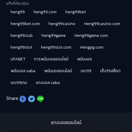
แท็กที่เกี่ยวข้อง
heng99
heng99.com
heng99bet
heng99bet.com
heng99casino
Heng99casino.com
heng99club
heng99game
Heng99game.com
heng99slot
heng99slot.com
Hengpg.com
UFABET
การพนันบอลออนไลน์
พนันบอล
พนันบอล saba
พนันบอลออนไลน์
เฮง99
เฮ็ง99สล็อต
เฮง99เกม
แทงบอล saba
Share
แทงบอลออนไลน์