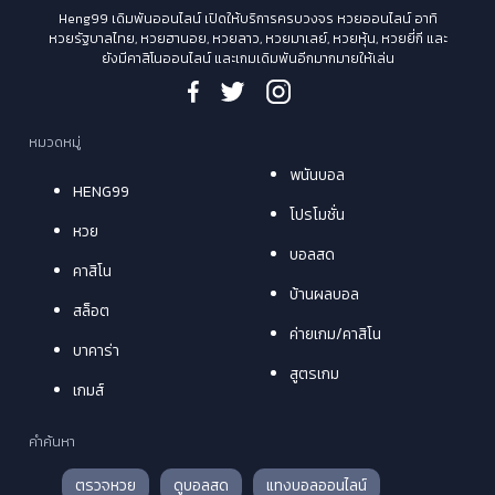
Heng99 เดิมพันออนไลน์ เปิดให้บริการครบวงจร หวยออนไลน์ อาทิ
หวยรัฐบาลไทย, หวยฮานอย, หวยลาว, หวยมาเลย์, หวยหุ้น, หวยยี่กี และ
ยังมีคาสิโนออนไลน์ และเกมเดิมพันอีกมากมายให้เล่น
หมวดหมู่
พนันบอล
HENG99
โปรโมชั่น
หวย
บอลสด
คาสิโน
บ้านผลบอล
สล็อต
ค่ายเกม/คาสิโน
บาคาร่า
สูตรเกม
เกมส์
คำค้นหา
ตรวจหวย
ดูบอลสด
แทงบอลออนไลน์