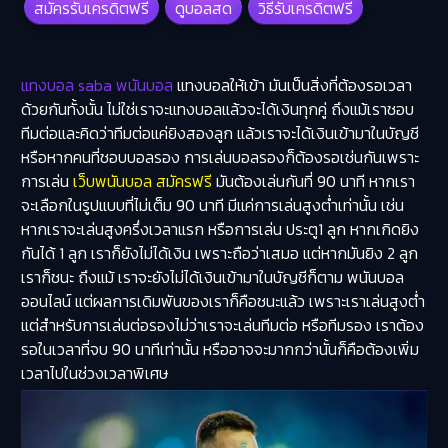
สมัครรับเครดิตฟรี
ดูบอลสด
วิธีรับเครดิตฟรี
แทงบอล
saba
พนันบอล
แทงบอลให้เข้า มันเป็นสิ่งที่ต้องรอเวลา
ด้วยกันทั้งนั้น ไม่ใช่เราจะแทงบอลแล้วจะได้เงินทุกคู่ ถึงแม้เราชอบ
ทีมต่อและคิดว่าทีมต่อแค่ยิงสองลูก แล้วเราจะได้เงินเข้ามาในบัญชี
หรือหากคนที่ชอบบอลรอง การเล่นบอลรองก็ต้องรอเช่นกันเพราะ
การเล่น
เว็บพนันบอล สมัครฟรี
มันต้องเล่นกันที่ 90 นาที หากเรา
จะเลือกในรูปแบบที่ไม่เต็ม 90 นาที มีแค่การเล่นสูงต่ำเท่านั้น เช่น
หากเราจะเล่นสูงครึ่งเวลาแรก หรือการเล่น ประตู1 ลูก หากเกิดยิง
กันได้ 1 ลูก เราก็ยังไม่ได้เงิน เพราะถือว่าเสมอ แต่หากมันยิง 2 ลูก
เราก็ชนะ ถึงแม้ เราจะยังไม่ได้เงินเข้ามาในบัญชีก็ตาม
พนันบอล
ออนไลน์
แต่ผลการเดิมพันของเราก็คือชนะแล้ว เพราะเราเล่นสูงต่ำ
แต่สำหรับการเล่นต่อรองไม่ว่าเราจะเล่นทีมต่อ หรือทีมรอง เราต้อง
รอในเวลาที่จบ 90 นาทีเท่านั้น หรืออาจจะมากกว่านั้นก็คือต้องเพิ่ม
เวลาไปในช่วงเวลาพิเศษ