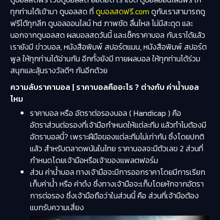
ทุกท่านได้เข้ามา ดูบอลสด ที่
ดูบอลสดฟรี.com
ดูกับเราสามารถดู
ฟรีได้ทุกลีก ดูบอลออนไลน์ hd ภาพชัด ลื่นไหล ไม่มีสะดุด และ
นอกจากดูบอลสด ผลบอลสดวันนี้ และเช็คราคาบอล กับเราได้แล้ว
เรายังมี ข่าวบอล, หนังสือพิมพ์ สปอร์ตแมน, หนังสือพิมพ์ สปอร์ต
พูล ให้ทุกท่านได้อ่านกัน อีกทั้งยังมี ทายผลบอล ให้ทุกท่านได้ร่วม
สนุกและลุ้นรางวัลดีๆ กันอีกด้วย
ความลับราคาบอล | ราคาบอลคืออะไร ? ต่างกับ ค่าน้ำบอล
ไหม
ราคาบอล หรือ อัตราต่อรองบอล ( Handicap ) คือ
อัตราส่วนต่อรองที่เจ้ามือกำหนดให้แต่ละทีม แล้วทำไมต้องมี
อัตราบอลนี้? เพราะฝีมือของแต่ละทีมไม่เท่ากัน ซึ่งโดยปกติ
แล้ว สำหรับตลาดพนันในไทย ราคาบอลจะมีตัวเลข 2 ส่วนที่
กำหนดโดยเจ้ามือหรือเจ้าของแพลตฟอร์ม
ส่วน ค่าน้ำบอล ทางเจ้ามือจะมีการออกราคาโดยมีการเรียก
เก็บค่าน้ำ หรือ ค่าต๋ง ซึ่งทางเจ้ามือจะเก็บโดยหักจากอัตรา
การต่อรอง ซึ่งเจ้ามือถือว่าในส่วนนี้ คือ ส่วนที่เจ้ามือต้อง
แบกรับความเสี่ยง