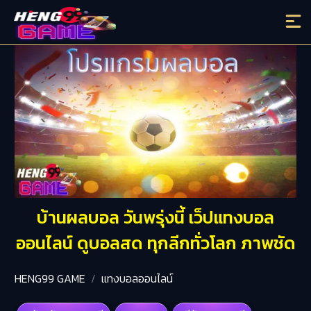
บ้านผลบอล วันพรุ่งนี้ เว็ปแทงบอล
ออนไลน์ ดูบอลสด ทุกลีกทั่วโลก ภาพชัด
HENG99 GAME
แทงบอลออนไลน์