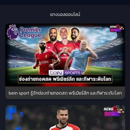
แทงบอลออนไลน์
bein sport รู้จักช่องถ่ายทอดสด พรีเมียร์ลีก และกีฬาระดับโลก