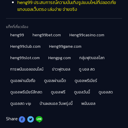
heng99 ประสบการณ์ความบันเทิงรูปแบบใหม่ที่ปลอดภัย
แทงบอลเว็บตรง เล่นง่าย จ่ายจริง
แท็กที่เกี่ยวข้อง
heng99
heng99bet.com
Heng99casino.com
Heng99club.com
Heng99game.com
heng99slot.com
Hengpg.com
กลุ่มฟุตบอลโลก
การพนันบอลออนไลน์
ข่าวฟุตบอล
ดู บอล สด
ดูบอลผ่านมือถือ
ดูบอลผ่านเน็ต
ดูบอลพรีเมียร์
ดูบอลพรีเมียร์ลีกสด
ดูบอลฟรี
ดูบอลวันนี้
ดูบอลสด
ดูบอลสด vip
บ้านผลบอล วันพรุ่งนี้
พนันบอล
Share