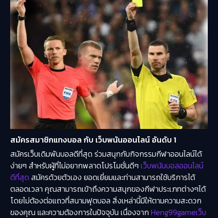
สมัครสมาชิกแทงบอล กับ เว็บพนันออนไลน์ อันดับ 1
สมัค
ร
เว็บเดิมพันบอลดีที่สุด
ร่วมสนุกกับกิจกรรมกีฬาออนไลน์ได้
ง่ายๆ สำหรับผู้ที่ไม่อยากพลาดโปรโมชั่นดีๆ
เว็บพนันบอลออนไลน์
ดีที่
สุด
สมัครด้วยตัวเอง ยอดเยี่ยมและท่านสามารถใช้บริการได้
ตลอดเวลา คุณสามารถเข้าถึงความสนุกของกีฬาประเภทต่างๆได้
โดยไม่ต้องต่อแถวที่สนามฟุตบอล สิ่งเหล่านี้มีให้ตามความสะดวก
ของคุณ และความต้องการในปัจจุบัน เนื่องจาก
Heng99game
เว็บ