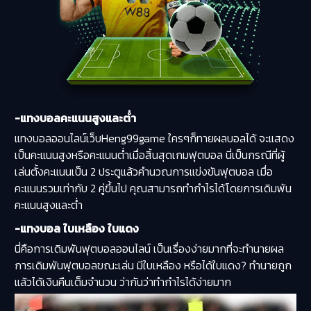
-แทงบอลคะแนนสูงและต่ำ
แทงบอลออนไลน์เว็บHeng99game
ใครๆก็ทายผลบอลได้ จะแสดง
เป็นคะแนนสูงหรือคะแนนต่ำเมื่อสิ้นสุดเกมฟุตบอล นี่เป็นกรณีที่ผู้
เล่นตั้งคะแนนเป็น 2 ประตูแล้วคำนวณการแข่งขันฟุตบอล เมื่อ
คะแนนรวมเท่ากับ 2 คู่ขึ้นไป คุณสามารถทำกำไรได้โดยการเดิมพัน
คะแนนสูงและต่ำ
-แทงบอล ใบเหลือง ใบแดง
นี่คือการเดิมพันฟุตบอลออนไลน์ เป็นเรื่องง่ายมากที่จะทำนายผล
การเดิมพันฟุตบอลขณะเล่น มีใบเหลือง หรือได้ใบแดง? ทำนายถูก
แล้วได้เงินคืนเต็มจำนวน ว่ากันว่าทำกำไรได้ง่ายมาก