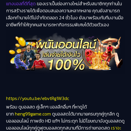
แทงบอลที่ดีที่สุด
ของเราเป็นช่องทางใหม่สำหรับสมาชิกทุกท่านใน
การสร้างรายได้เพื่อตอบสนองความหลากหลาย คุณยังสามารถ
เลือกทำนายได้ไม่จำกัดตลอด 24 ชั่วโมง ยังมาพร้อมกับทีมงานมือ
อาชีพที่ทำให้ทุกคนสามารถหากิจกรรมพิเศษได้ด้วยตัวเอง
https://youtu.be/ebvtRg1W3dc
พร้อม ดูบอลสด คู่เล็กๆ บอลลีกอื่นๆ ที่หาดูได้
ยาก
heng99game.com
ดูบอลสดได้มากมายครบทุกคู่ทุกลีก ดู
บอลออนไลน์ ภาพชัด HD แท้ๆ ไม่กระตุก ไม่มีโฆษณาบังดูบอลสดดู
บอลออนไลน์ทุกคู่ดูฟุตบอลสดทุกสนามที่มีการถ่ายทอดสด
เราจะ