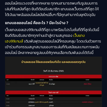
ออนไลน์ครบวงจรที่หลากหลาย ทุกคนสามารถพบกับรูปแบบการ
เล่นที่ทันสมัยที่สุด ยินดีต้อนรับสมาชิก แทงบอลเว็บตรงดีที่สุด ให้
ได้เงินมาพนันออนไลน์สมัยใหม่อื่นๆ ที่มีคุณค่ามากในยุคปัจจุบัน
แทงบอลออนไลน์ คืออะไร ? มีอะไรบ้าง ?
เว็บแทงบอลเฮง99เกมส์ดีที่สุด มาพร้อมโปรโมชั่นที่ดีที่สุดในวันนี้
ยินดีต้อนรับสมาชิกทุกท่านเข้าสู่ความสนุกของ
เว็บแทง
เฮง99เกมส์
เดิมพันฟุตบอลออนไลน์ที่ครอบคลุม โดดเด่นด้วยการ
เข้าร่วมกิจกรรมสนุกสนานของการเล่นที่ทันสมัยและเกมการพนัน
ออนไลน์ มีหลากหลายรูปแบบให้ทุกคนเลือกเดิมพันเองได้ดังนี้