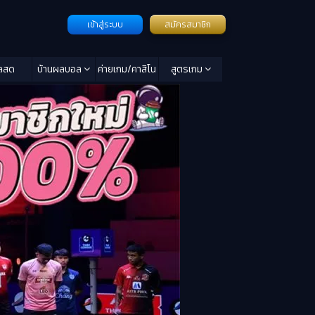
เข้าสู่ระบบ
สมัครสมาชิก
ลสด
บ้านผลบอล
ค่ายเกม/คาสิโน
สูตรเกม