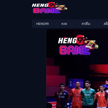
HENG99
หวย
คาสิโน
สล