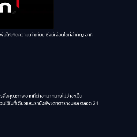
้เกิดความเท่าเทียม ซึ่งมีเงื่อนไขที่สำคัญ อาทิ
สรรลิ้งคุณภาพจากที่ต่างๆมากมายไม่ว่าจะเป็น
ารวมไว้ในที่เดียวและเรายังอัพเดทตารางบอล ตลอด 24