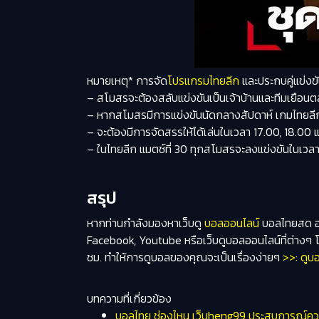
หมายเหตุ* การจัด
โปรแกรมไทยลีก
และประกบคู่แข่งข
– สโมสรจะต้องสลับแข่งขันเป็นเจ้าบ้านและทีมเยือ
– หากสโมสรมีการแข่งขันนัดกลางสัปดาห์ เกมไทยลีก
– จะต้องมีการจัดสรรให้ได้เล่นในเวลา 17.00, 18.00
– ในไทยลีก แมตช์ที่ 30 ทุกสโมสรจะลงแข่งขันในเวลา
สรุป
หากท่านกำลังมองหาเว็บดู
บอลออนไลน์
บอลไทยสด อย
Facebook, Youtube หรือเว็บดูบอลออนไลน์ที่ต่างๆ 
ชม. ทำให้การดูบอลของคุณจะเป็นเรื่องง่ายๆ
>>: ดูบ
บทความที่เกี่ยวข้อง
บอลไทย ช่องไหน เว็บheng99 ประสบการณ์ความ