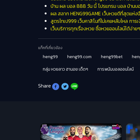
บ้าน ผล บอล 888 วัน นี้ โปรแกรม บอล บ้านบ
ผล สลาก HENG99GAME เว็บหวยดีที่สุดแห่งปี 
สูตรไทเป999 เว็บคาสิโนที่ไม่เคยหลับไหล การเงิ
เว็บบริการทุกเรื่องหวย ซื้อหวยออนไลน์ได้ง่าย
แท็กที่เกี่ยวข้อง
heng99
heng99.com
heng99bet
hen
กลุ่ม หวยลาว ฮานอย เด็ดๆ
การพนันบอลออนไลน์
Share