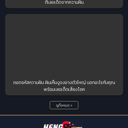
ตีเลขเด็ดจากความฝัน
ถอดรหัสความฝัน ฝันเห็นงูจงอางตัวใหญ่ บอกอะไรกับคุณ
พร้อมเลขเด็ดเสี่ยงโชค
ดูทั้งหมด >