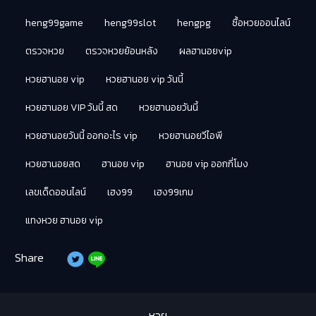
heng99game
heng99slot
hengpg
ซื้อหวยออนไลน์
ตรวจหวย
ตรวจหวยย้อนหลัง
ผลฮานอยvip
หวยฮานอย vip
หวยฮานอย vip วันนี้
หวยฮานอย VIP วันนี้ สด
หวยฮานอยวันนี้
หวยฮานอยวันนี้ ออกอะไร vip
หวยฮานอยวีไอพี
หวยฮานอยสด
ฮานอย vip
ฮานอย vip ออกกี่โมง
เลขเด็ดออนไลน์
เฮง99
เฮง99เกม
แทงหวย ฮานอย vip
Share
หวย