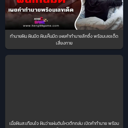
ทำนายฝัน ฝันมีด ฝันเห็นมีด เผยคำทำนายลึกซึ้ง พร้อมเลขเด็ด
เสี่ยงทาย
เมื่อฝันสะเทือนใจ ฝันว่าแผ่นดินไหวตึกถล่ม เปิดคำทำนาย พร้อม