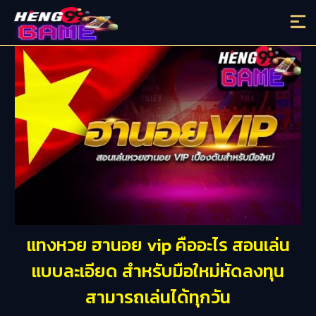
แทงหวย ฮานอย vip คืออะไร สอนเล่น
แบบละเอียด สำหรับมือใหม่หัดลงทุน
สามารถเล่นได้ทุกวัน