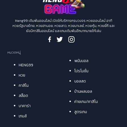
Heng99 เดิมพันออนไลน์ เปิดให้บริการครบวงจร หวยออนไลน์ อาทิ
หวยรัฐบาลไทย, หวยฮานอย, หวยลาว, หวยมาเลย์, หวยหุ้น, หวยยี่กี และ
ยังมีคาสิโนออนไลน์ และเกมเดิมพันอีกมากมายให้เล่น
หมวดหมู่
พนันบอล
HENG99
โปรโมชั่น
หวย
บอลสด
คาสิโน
บ้านผลบอล
สล็อต
ค่ายเกม/คาสิโน
บาคาร่า
สูตรเกม
เกมส์