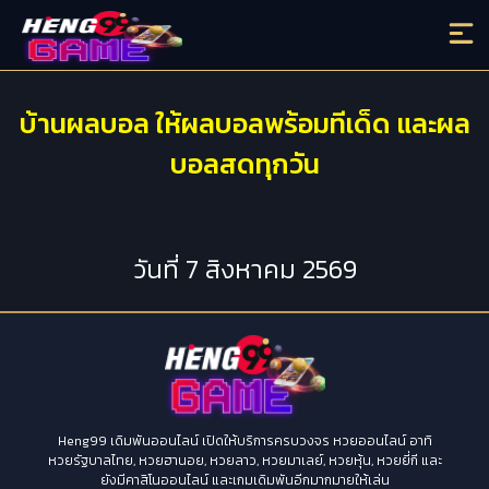
บ้านผลบอล ให้ผลบอลพร้อมทีเด็ด และผล
บอลสดทุกวัน
วันที่ 7 สิงหาคม 2569
Heng99 เดิมพันออนไลน์ เปิดให้บริการครบวงจร หวยออนไลน์ อาทิ
หวยรัฐบาลไทย, หวยฮานอย, หวยลาว, หวยมาเลย์, หวยหุ้น, หวยยี่กี และ
ยังมีคาสิโนออนไลน์ และเกมเดิมพันอีกมากมายให้เล่น