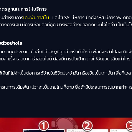
มาตรฐานในการให้บริการ
ยบสำหรับการ
เดิมพันคาสิโน
และใช้ SSL ให้การเข้าถึงรหัส มีการอัพเดทตล
การเงิน มีการเชื่อมต่อที่ถูกเข้ารหัสอย่างปลอดภัยมั่นใจได้ว่า เป็นเว็บไ
มตัวอย่างไร
นเกมทุกประเภท คือสิ่งที่สำคัญที่สุดสำหรับมือใหม่ เพื่อที่จะเข้าไปลงเดิมพ
ำเร็จ เล่นบาคาร่าออนไลน์ ต้องมีการตั้งเป้าหมายให้ชัดเจน เสียเท่าไหร่ 
งินที่ไม่จำเป็นต่อการใช้จ่ายในชีวิตประจำวัน หรือเงินเย็นเท่านั้น เพื่อที
ทธ์ในการเดิมพัน ไม่ว่าจะเป็นเกมไหนก็ตาม ยิ่งถ้ามีประสบการณ์มากเท่าไหร