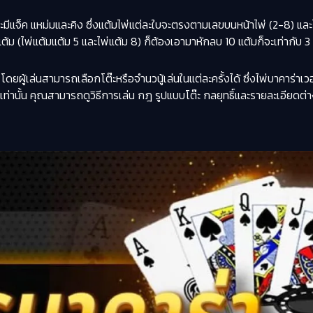
ดยจะมีแจ็ค แหม่มและคิง ซึ่งแต้มไพ่แต่ละใบจะตรงตามเลขบนหน้าไพ่ (2-8) และไพ
ต้ม (ไพ่แต้มแต้ม 5 และไพ่แต้ม 8) ก็ต้องเอามาหักลบ 10 แต้มก็จะเท่ากับ 3 
ยผู้เล่นสามารถเลือกโต๊ะหรือจำนวนู้เล่นในแต่ละครั้งได้ ซึ่งไพ่บาคาร่าเวอร
 คนเท่านั้น คุณสามารถดูวิธีการเล่น กฎ รูปแบบโต๊ะ กลยุทธิ์และรายละเอียดต่