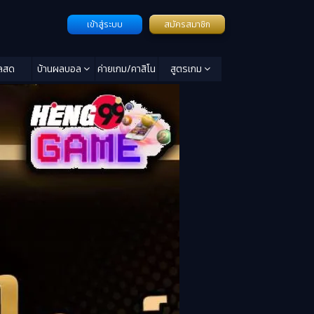
เข้าสู่ระบบ
สมัครสมาชิก
ลสด
บ้านผลบอล
ค่ายเกม/คาสิโน
สูตรเกม