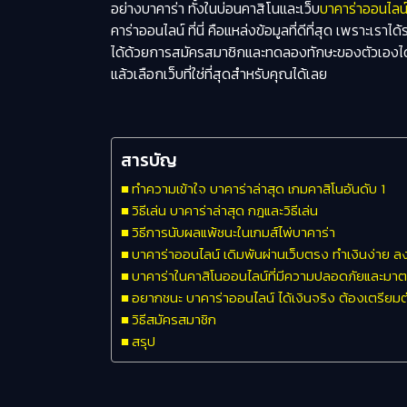
อย่างบาคาร่า ทั้งในบ่อนคาสิโนและเว็บ
บาคาร่าออนไลน
คาร่าออนไลน์ ที่นี่ คือแหล่งข้อมูลที่ดีที่สุด เพราะเรา
ได้ด้วยการสมัครสมาชิกและทดลองทักษะของตัวเองได้ฟร
แล้วเลือกเว็บที่ใช่ที่สุดสำหรับคุณได้เลย
สารบัญ
ทำความเข้าใจ บาคาร่าล่าสุด เกมคาสิโนอันดับ 1
วิธีเล่น บาคาร่าล่าสุด กฎและวิธีเล่น
วิธีการนับผลแพ้ชนะในเกมส์ไพ่บาคาร่า
บาคาร่าออนไลน์ เดิมพันผ่านเว็บตรง ทำเงินง่าย ล
บาคาร่าในคาสิโนออนไลน์ที่มีความปลอดภัยและมา
อยากชนะ บาคาร่าออนไลน์ ได้เงินจริง ต้องเตรียมต
วิธีสมัครสมาชิก
สรุป