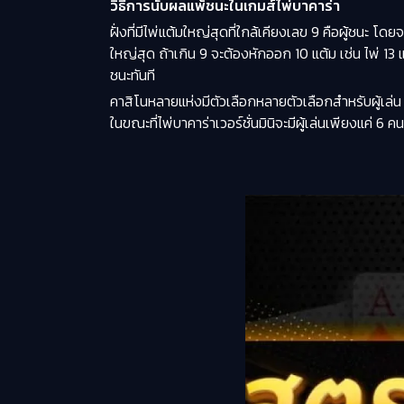
วิธีการนับผลแพ้ชนะในเกมส์ไพ่บาคาร่า
ฝั่งที่มีไพ่แต้มใหญ่สุดที่ใกล้เคียงเลข 9 คือผู้ชนะ โ
ใหญ่สุด ถ้าเกิน 9 จะต้องหักออก 10 แต้ม เช่น ไพ่ 13 แ
ชนะทันที
คาสิโนหลายแห่งมีตัวเลือกหลายตัวเลือกสำหรับผู้เล่น โด
ในขณะที่ไพ่บาคาร่าเวอร์ชั่นมินิจะมีผู้เล่นเพียงแค่ 6