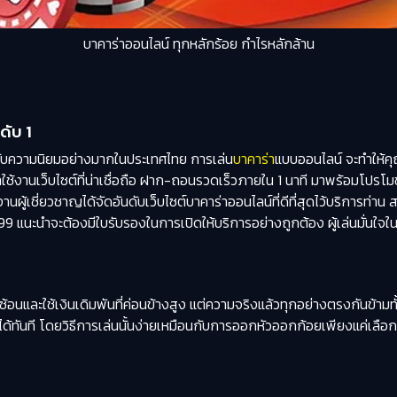
บาคาร่าออนไลน์ ทุกหลักร้อย กำไรหลักล้าน
ดับ 1
้รับความนิยมอย่างมากในประเทศไทย การเล่น
บาคาร่า
แบบออนไลน์ จะทำให้คุณ
าใช้งานเว็บไซต์ที่น่าเชื่อถือ ฝาก-ถอนรวดเร็วภายใน 1 นาที มาพร้อมโปรโม
ผู้เชี่ยวชาญได้จัดอันดับเว็บไซต์บาคาร่าออนไลน์ที่ดีที่สุดไว้บริการท่าน
9 แนะนำจะต้องมีใบรับรองในการเปิดให้บริการอย่างถูกต้อง ผู้เล่นมั่นใจ
ซ้อนและใช้เงินเดิมพันที่ค่อนข้างสูง แต่ความจริงแล้วทุกอย่างตรงกันข้ามท
ด้ทันที โดยวิธีการเล่นนั้นง่ายเหมือนกับการออกหัวออกก้อยเพียงแค่เลือก