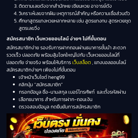
ติดตามเลขดังจากสำนักหย เซียนหวย อาจารย์ดัง
วิเคราะห์เลขจากฝัน เหตุการณ์สำคัญ หรือความเชื่อส่วนตัว
ศึกษาสูตรแทงหวยหลากหลาย เช่น สูตรแทงทบ สูตรหวยชุด
สูตรเลขวิ่ง
สมัครสมาชิก เว็บหวยออนไลน์ ง่ายๆ ไม่กี่ขั้นตอน
สมัครสมาชิกง่าย รองรับการฝากถอนผ่านธนาคารชั้นนำ สะดวก
รวดเร็ว ปลอดภัย พร้อมลุ้นโชคใหญ่ไปกับ เว็บหวยออนไลน์ที่
ปลอดภัย จ่ายจริง พร้อมให้บริการ
เว็บสล็อต
, แทงบอลออนไลน์
สมัครสมาชิกง่ายๆ เพียงไม่กี่ขั้นตอน
เข้าหน้าเว็บไซต์ heng99
คลิกปุ่ม “สมัครสมาชิก”
กรอกข้อมูล ชื่อ-นามสกุล เบอร์โทรศัพท์ และตั้งรหัสผ่าน
เลือกธนาคาร สำหรับการฝาก-ถอนเงิน
ตรวจสอบข้อมูล กดยืนยันการสมัครสมาชิก