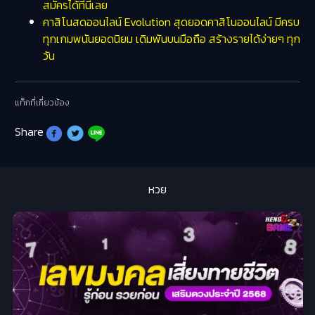
สมัครได้ที่นี่เลย
คาสิโนสดออนไลน์ Evolution สุดยอดคาสิโนออนไลน์ มีครบ
ทุกเกมพนันยอดนิยม เดิมพันบนมือถือ สร้างรายได้ง่ายๆ ทุก
วัน
แท็กที่เกี่ยวข้อง
Share
หวย