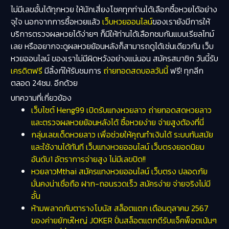
ไม่มีเลขอั้นได้ทุกหวย ให้นักเสี่ยงโชคทุกท่านได้เลือกซื้อหวยได้อย่าง
จุใจ นอกจากการซื้อหวยแล้ว
เว็บหวยออนไลน์
ของเรายังมีการให้
บริการตรวจผลหวยได้ง่ายๆ ก็มีให้ท่านได้เลือกชมกันแบบเรียลไทม์
เลย หรืออยากจะดูผลหวยย้อนหลังก็สามารถดูได้เช่นเดียวกัน เว็บ
หวยออนไลน์ ของเราไม่มีผิดหวังอย่างแน่นอน สมัครสมาชิก วันนี้รับ
เครดิตฟรี
มีลิ้งก์ให้รับชมการ
ถ่ายทอดสดบอลวันนี้
ฟรี! ทุกลีก
ตลอด 24ชม. อีกด้วย
บทความที่เกี่ยวข้อง
เว็บไซต์ Heng99 เปิดรับแทงหวยลาว ถ่ายทอดสดหวยลาว
และตรวจผลหวยย้อนหลังได้ ซื้อหวยง่าย จ่ายสูงต้องที่นี่
กลุ่มเลขเด็ดหวยลาว เพื่อช่วยให้คุณทำเงินได้ ระบบทันสมัย
และใช้งานได้ทันที เว็บแทงหวยออนไลน์ เว็บตรงยอดนิยม
อันดับ1 อัตราการจ่ายสูง ไม่มีเลขปิด!!
หวยลาวMthai สมัครแทงหวยออนไลน์ เว็บตรง ปลอดภัย
มั่นคงน่าเชื่อถือ ฝาก-ถอนรวดเร็ว สมัครง่าย จ่ายจริงไม่มี
อั้น
ห้ามพลาดกับตารางโบนัส สล็อตแตก เดือนตุลาคม 2567
ของค่ายยักษ์ใหญ่ JOKER ปั่นสล็อตแตกดีรับแจ็คพ็อตเน้นๆ