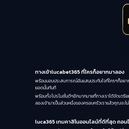
ทางเข้าlucabet365 ที่ใครก็อยากมาลอง
พร้อมมอบประสบการณ์อันแสนประทับใจที่ใครๆก็อยากลอง
ยอดนั้นทันที
พร้อมทั้งโปรโมชั่นดีๆอีกมากมายที่ทางเราได้จัดเตรีย
ลองเข้ามาเป็นส่วนหนึ่งของครอบครัวเราแล้วคุณจะไม่อย
luca365 เกมคาสิโนออนไลน์ที่ดีที่สุด ถอนได