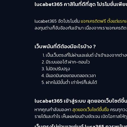
lucabet365 คาสิโนที่ดีที่สุด โปรโมชั่นเ
lucabet365 จัดโปรโมชั่น
แจกเครดิตฟรี ตั้งแต่แรกเ
ลงทุนต่างก็จับจ้องกันเข้ามา เนื่องจากเราแจกเครดิต 
เว็บพนันที่ดีต้องมีอะไรบ้าง ?
เป็นเว็บตรงที่ไม่ผ่านเอเย่นต์ นำเข้าเองจากต่า
มีระบบออโต้ ฝาก-ถอนไว
ไม่ปิดปรับปรุง
มีแอดมินคอยตอบตลอดเวลา
ฝากไม่มีขั้นต่ำ เท่าไหร่ก็เล่นได้
lucabet365 เข้าสู่ระบบ สุดยอดเว็บไซต์ขึ้
หากคุณกำลังมองหา
สุดยอดเว็บไซต์ขึ้นชื่อ
ครบทุกวงจ
รายได้และกำไร เห็นผลค่อนข้างชัดเจน เปิดโอกาสให้ทุกท
เว็บตรงไม่ผ่านเอเย่นต์ luca365 การพนันรู