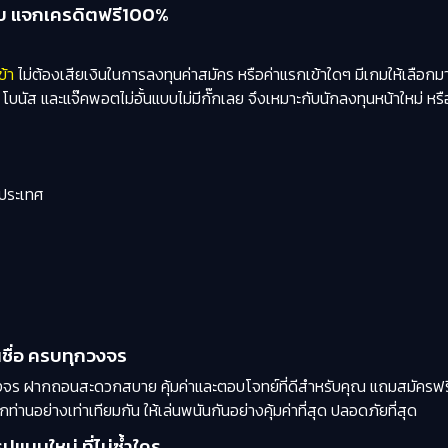
พียบ แจกเครดิตฟรี100%
ข้า
ไม่ต้องเสียเงินในการลงทุนค่าสมัคร หรือค่าแรกเข้าใดๆ มีเกมให้เลือก
โบนัส และแจ๊คพอตไม่อั้นแบบไม่มีกั๊กเลย จึงเหมาะกับนักลงทุนหน้าใหม่ หรือ
งประเทศ
นชื่อ ครบทุกวงจร
ร ฝากถอนสะดวกสบาย คุ้มค่าและตอบโจทย์ที่ดีสำหรับคุณ แถมสมัครฟรี ไม่มี
่านอย่างเท่าเทียมกัน ให้เล่นพนันกันอย่างคุ้มค่าที่สุด ปลอดภัยที่สุด
ปแบบใหม่ ที่ไม่ซ้ำใคร