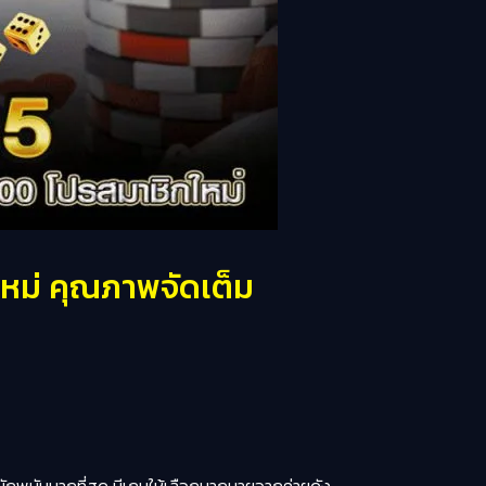
ใหม่ คุณภาพจัดเต็ม