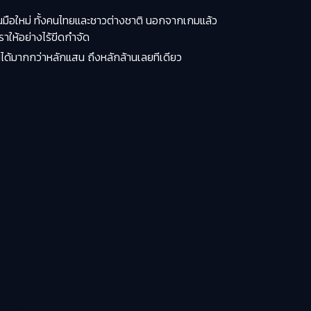
มพันมือใหม่ ทั้งคนไทยและชาวต่างชาติ นอกจากเกมแล้ว
ราให้อย่างไร้ขีดกำจัด
นได้มากกว่าหลักแสน ถึงหลักล้านเลยทีเดียว