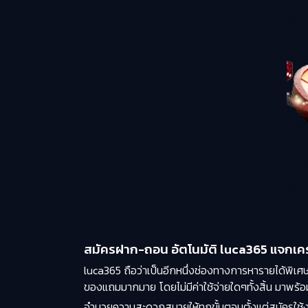
สมัครฝาก-ถอน อัตโนมัติ luca365 แจกเค
luca365 ถือว่าเป็นอีกหนึ่งช่องทางการหารายได้พิเศษท
ของแถมมากมาย โดยไม่มีค่าใช้จ่ายใดๆทั้งสิ้น มาพร้อม
อำนวยความสะดวกสบายให้ทุกขั้นตอนตั้งแต่สมัครใช้งาน