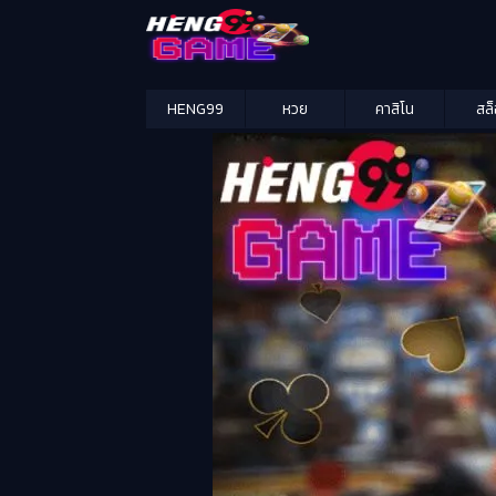
HENG99
หวย
คาสิโน
สล