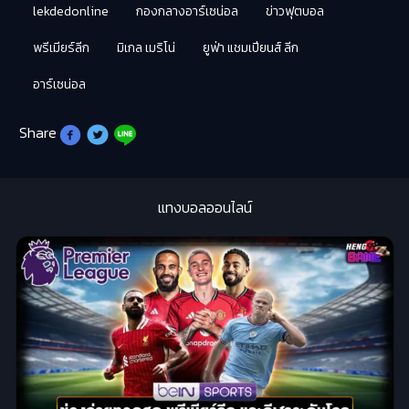
lekdedonline
กองกลางอาร์เซน่อล
ข่าวฟุตบอล
พรีเมียร์ลีก
มิเกล เมริโน่
ยูฟ่า แชมเปียนส์ ลีก
อาร์เซน่อล
Share
แทงบอลออนไลน์