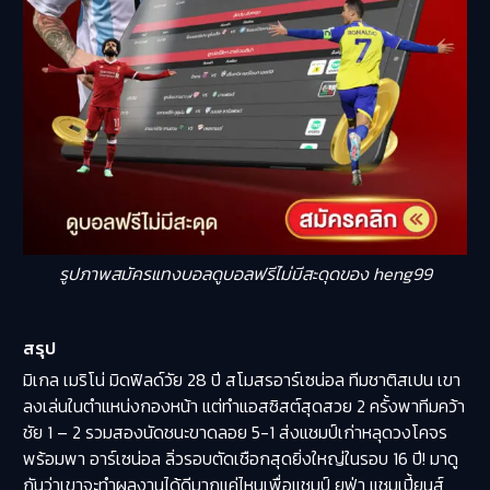
รูปภาพสมัครแทงบอลดูบอลฟรีไม่มีสะดุดของ heng99
สรุป
มิเกล เมริโน่ มิดฟิลด์วัย 28 ปี สโมสรอาร์เซน่อล ทีมชาติสเปน เขา
ลงเล่นในตำแหน่งกองหน้า แต่ทำแอสซิสต์สุดสวย 2 ครั้งพาทีมคว้า
ชัย 1 – 2 รวมสองนัดชนะขาดลอย 5-1 ส่งแชมป์เก่าหลุดวงโคจร
พร้อมพา อาร์เซน่อล ลิ่วรอบตัดเชือกสุดยิ่งใหญ่ในรอบ 16 ปี! มาดู
กันว่าเขาจะทำผลงานได้ดีมากแค่ไหนเพื่อแชมป์ ยูฟ่า แชมเปี้ยนส์