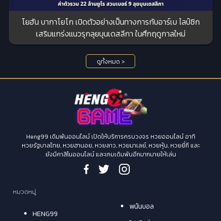
โยฮัน บากาโยโก เปิดตัวอย่างเป็นทางการกับอาร์เบ ไลป์ซิก
เสริมแกร่งแนวรุกลุยบุนเดสลีกา ในศึกฤดูกาลใหม่
ดูทั้งหมด >
Heng99 เดิมพันออนไลน์ เปิดให้บริการครบวงจร หวยออนไลน์ อาทิ
หวยรัฐบาลไทย, หวยฮานอย, หวยลาว, หวยมาเลย์, หวยหุ้น, หวยยี่กี และ
ยังมีคาสิโนออนไลน์ และเกมเดิมพันอีกมากมายให้เล่น
หมวดหมู่
พนันบอล
HENG99