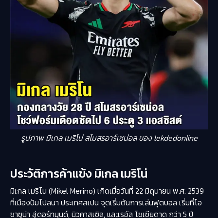
รูปภาพ มิเกล เมริโน่ สโมสรอาร์เซน่อล ของ lekdedonline
ประวัติการค้าแข้ง มิเกล เมริโน่
มิเกล เมริโน (Mikel Merino) เกิดเมื่อวันที่ 22 มิถุนายน พ.ศ. 2539
ที่เมืองปัมโปลนา ประเทศสเปน จุดเริ่มต้นการเล่นฟุตบอล เริ่มที่โอ
ซาซูน่า สู่ดอร์ทมุนด์, นิวคาสเซิล, และเรอัล โซเซียดาด กว่า 5 ปี