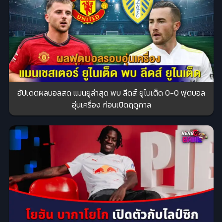
อัปเดตผลบอลสด แมนยูล่าสุด พบ ลีดส์ ยูไนเต็ด 0-0 ฟุตบอล
อุ่นเครื่อง ก่อนเปิดฤดูกาล