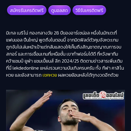
สมัครรับเครดิตฟรี
ดูบอลสด
วิธีรับเครดิตฟรี
มิเกล เมริโน่ กองกลางวัย 28 ปีของอาร์เซน่อล หนึ่งในนักเตะที่
แฟนบอล
ปืนใหญ่
พูดถึงในตอนนี้ จากมิดฟิลด์ตัวคุมจังหวะเกม
ถูกจับไปเล่นหน้าเป้าแต่กลับแสดงให้เห็นถึงสัญชาตญาณการจบ
สกอร์ และการเชื่อมเกมที่เหนือชั้น เขาทำฟอร์มได้ดี ที่หวังพาทีม
คว้าแชมป์ ยูฟ่า แชมเปี้ยนส์ ลีก 2024/25 ติดตามข่าวสารเพิ่มเติม
ที่นี่ lekdedonline แหล่งรวมความบันเทิงครบครัน ทั้ง กีฬา คาสิโน
หวย และยังสามารถ
เชคหวย
ผลหวยย้อนหลังได้ทุกงวดอีกด้วย