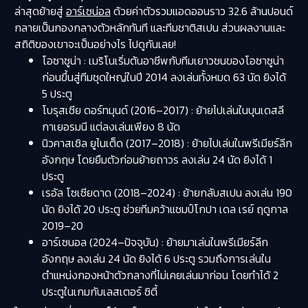
ล่าสุดย้ายสู่
อาร์เซน่อล
ด้วยค่าตัวรวมแอดออนราว 32.6 ล้านปอนด์
กลายเป็นกองกลางตัวหลักทันที และทีมชาติสเปน ส่วนผลงานและ
สถิติของเขาจะเป็นอย่างไร ไปดูกันเลย!
โอซาซูน่า : เมริโนเริ่มต้นอาชีพกับทีมเยาวชนของโอซาซูน่า
ก่อนขึ้นสู่ทีมชุดใหญ่ในปี 2014 ลงเล่นทั้งหมด 63 นัด ยิงได้
5 ประตู​
โบรุสเซีย ดอร์ทมุนด์ (2016–2017) : ย้ายไปเล่นในบุนเดสลี
กาเยอรมนี แต่ลงเล่นเพียง 8 นัด​
นิวคาสเซิล ยูไนเต็ด (2017–2018) : ย้ายไปเล่นในพรีเมียร์ลีก
อังกฤษ โดยยืมตัวก่อนย้ายถาวร ลงเล่น 24 นัด ยิงได้ 1
ประตู​
เรอัล โซเซียดาด (2018–2024) : ย้ายกลับสเปน ลงเล่น 190
นัด ยิงได้ 20 ประตู ช่วยทีมคว้าแชมป์โกปา เดล เรย์ ฤดูกาล
2019–20​
อาร์เซนอล (2024–ปัจจุบัน) : ย้ายมาเล่นในพรีเมียร์ลีก
อังกฤษ ลงเล่น 24 นัด ยิงได้ 6 ประตู รวมถึงการเล่นใน
ตำแหน่งกองหน้าตัวกลางที่ไม่เคยเล่นมาก่อน โดยทำได้ 2
ประตูในเกมกับเลสเตอร์ ซิตี้