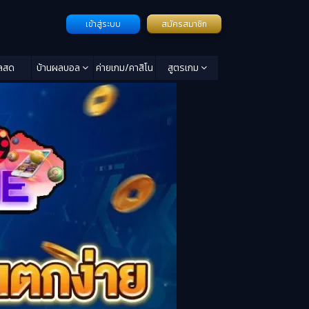
เข้าสู่ระบบ
สมัครสมาชิก
ลสด
บ้านผลบอล
ค่ายเกม/คาสิโน
สูตรเกม