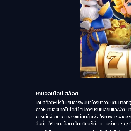
เกมออนไลน์ สล็อต
เกมสล็อตหนึ่งในเกมการพนันที่ได้รับความนิยมมากที่ส
ก้าวหน้าของเทคโนโลยี ได้มีการปรับเปลี่ยนและพัฒนา
การเล่นง่ายมาก เพียงแค่กดปุ่มเพื่อให้ภาพสัญลักษ
สิ่งที่ทำให้ เกมสล็อต เป็นที่นิยมก็คือ ความง่าย มีกฎกต