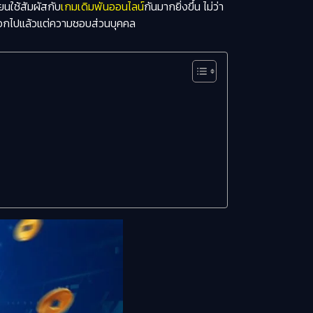
ยนใช้สัมผัสกับ
เกมเดิมพันออนไลน์
กันมากยิ่งขึ้น ไม่ว่า
ันออกไปแล้วแต่ความชอบส่วนบุคคล