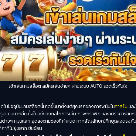
เข้าเล่นเกมสล็อต สมัครเล่นง่ายๆ ผ่านระบบ AUTO รวดเร็วทันใจ
ุดในปัจจุบันเกมสล็อตนี้เกิดขึ้นมาตั้งแต่ยุคแรกของการพนันใน
คาสิโน
และไ
รูปแบบมากขึ้น ทั้งในแง่ของกลไกการเล่น ภาพกราฟิก และอัตราการชนะรางวั
ณ์ต่างๆ หมุนและหยุดลงตามช่องที่กำหนด หากสัญลักษณ์ที่หยุดลงตรงกับเ
ิกาที่ไม่ยุ่งยาก ซับซ้อน