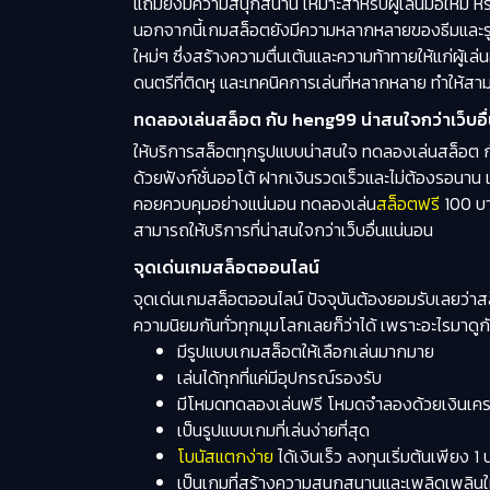
แถมยังมีความสนุกสนาน เหมาะสำหรับผู้เล่นมือใหม่ หรื
นอกจากนี้เกมสล็อตยังมีความหลากหลายของธีมและรูปแ
ใหม่ๆ ซึ่งสร้างความตื่นเต้นและความท้าทายให้แก่ผู้เ
ดนตรีที่ติดหู และเทคนิคการเล่นที่หลากหลาย ทำให้สาม
ทดลองเล่นสล็อต กับ heng99 น่าสนใจกว่าเว็บอื
ให้บริการสล็อตทุกรูปแบบน่าสนใจ ทดลองเล่นสล็อต ก
ด้วยฟังก์ชั่นออโต้ ฝากเงินรวดเร็วและไม่ต้องรอนาน แ
คอยควบคุมอย่างแน่นอน ทดลองเล่น
สล็อตฟรี
100 บาท
สามารถให้บริการที่น่าสนใจกว่าเว็บอื่นแน่นอน
จุดเด่นเกมสล็อตออนไลน์
จุดเด่นเกมสล็อตออนไลน์ ปัจจุบันต้องยอมรับเลยว่าสล
ความนิยมกันทั่วทุกมุมโลกเลยก็ว่าได้ เพราะอะไรมาดูก
มีรูปแบบเกมสล็อตให้เลือกเล่นมากมาย
เล่นได้ทุกที่แค่มีอุปกรณ์รองรับ
มีโหมดทดลองเล่นฟรี โหมดจำลองด้วยเงินเคร
เป็นรูปแบบเกมที่เล่นง่ายที่สุด
โบนัสแตกง่าย
ได้เงินเร็ว ลงทุนเริ่มต้นเพียง 
เป็นเกมที่สร้างความสนุกสนานและเพลิดเพลินให้