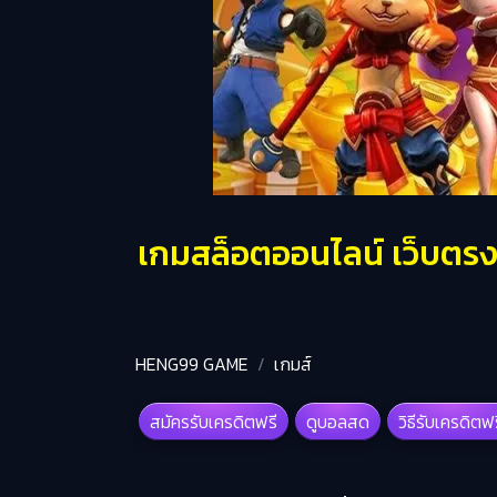
เกมสล็อตออนไลน์ เว็บตรงแต
HENG99 GAME
เกมส์
สมัครรับเครดิตฟรี
ดูบอลสด
วิธีรับเครดิตฟ