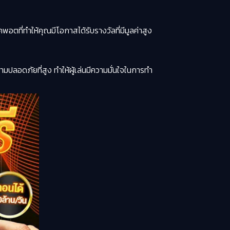
พอตที่ทำให้คุณมีโอกาสได้รับรางวัลที่มีมูลค่าสูง
ปลอดภัยที่สูง ทำให้ผู้เล่นมีความมั่นใจในการทำ