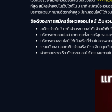
เว็บหวยรวย
สมัครหวยออนไลน์ บนเว็บไซต์
>>> HUA
ที่สุด สมัครง่ายจบในเว็บไซต์ใน 3 นาที สมัครซื้อหวยอ
บริการหวยมากมายอัตราจ่ายสูง มีเกมออนไลน์ ได้เงิน
ข้อดีของการสมัครซื้อหวยออนไลน์ เว็บหว
สมัครง่ายใน 3 นาที ผ่านระบบออโต้ เจ้าหน้าที่บ
บริการหวยออนไลน์ มากมายทั้งหวยรัฐบาล และห
บริการเกมออนไลน์ ได้เงินจริงที่ท่านไม่ควรพล
ระบบมั่นคง ปลอดภัย จ่ายจริง มีวงเงินหมุนเวีย
ฝากถอนรวดเร็ว ด้วยระบบออโต้ ครบจบภายในเ