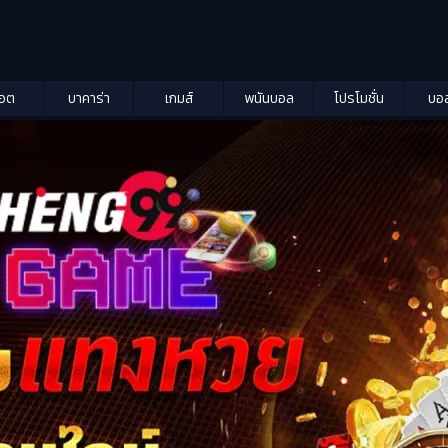
็อต
บาคาร่า
เกมส์
พนันบอล
โปรโมชั่น
บอ