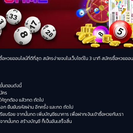
บซื้อหวยออนไลน์ที่ดีที่สุด สมัครง่ายจบในเว็บไซต์ใน 3 นาที สมัครซื้อหวยออน
้นตอนดังนี้
มัคร
ห้ถูกต้อง แล้วกด ถัดไป
นกรอก ยืนยันรหัสผ่าน อีกครั้ง และกด ถัดไป
ียบร้อย จากนั้นกด เพิ่มบัญชีธนาคาร เพื่อฝากเงินเข้าซื้อหวยกับเรา
ากนั้นกด สร้างบัญชี ก็เป็นอันเสร็จสิ้น