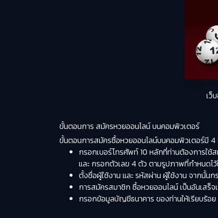
เว็
ขั้นตอนการ สมัครหวยออนไลน์ บนคอมพิวเตอร์
ขั้นตอนการสมัครซื้อหวยออนไลน์บนคอมพิวเตอร์มี 4 ขั
กรอกเบอร์โทรศัพท์ 10 หลักที่ท่านต้องการใช้ส
และ กรอกตัวเลข 4 ตัว ตามรูปภาพที่กำหนดไว้ใ
ตั้งชื่อผู้ใช้งาน และ รหัสผ่าน ผู้ใช้งาน จากนั้
การสมัครสมาชิก ซื้อหวยออนไลน์ เป็นอันเสร็จเร
กรอกข้อมูลบัญชีธนาคาร ของท่านให้เรียบร้อย จ