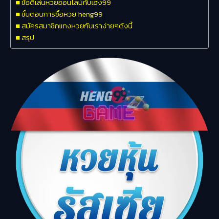
ข้อดีเล่นหวยออนไลน์กับเฮง99
ขั้นตอนการซื้อหวย heng99
สมัครสมาชิกแทงหวยกับเราง่ายๆดังนี้
สรุป