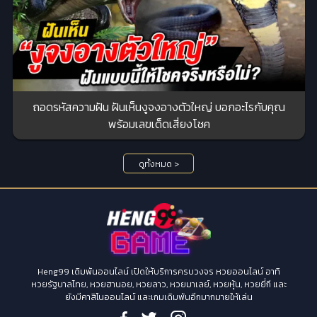
ถอดรหัสความฝัน ฝันเห็นงูจงอางตัวใหญ่ บอกอะไรกับคุณ
พร้อมเลขเด็ดเสี่ยงโชค
ดูทั้งหมด >
Heng99 เดิมพันออนไลน์ เปิดให้บริการครบวงจร หวยออนไลน์ อาทิ
หวยรัฐบาลไทย, หวยฮานอย, หวยลาว, หวยมาเลย์, หวยหุ้น, หวยยี่กี และ
ยังมีคาสิโนออนไลน์ และเกมเดิมพันอีกมากมายให้เล่น