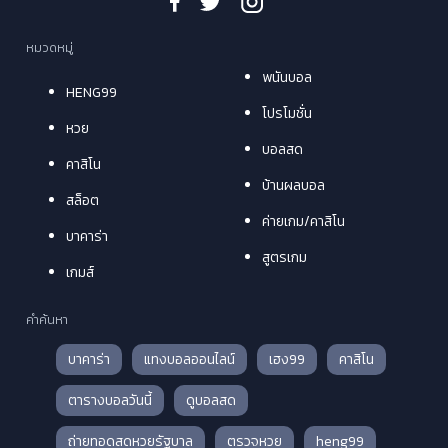
หมวดหมู่
พนันบอล
HENG99
โปรโมชั่น
หวย
บอลสด
คาสิโน
บ้านผลบอล
สล็อต
ค่ายเกม/คาสิโน
บาคาร่า
สูตรเกม
เกมส์
คำค้นหา
บาคาร่า
แทงบอลออนไลน์
เฮง99
คาสิโน
ตารางบอลวันนี้
ดูบอลสด
ถ่ายทอดสดหวยรัฐบาล
ตรวจหวย
heng99