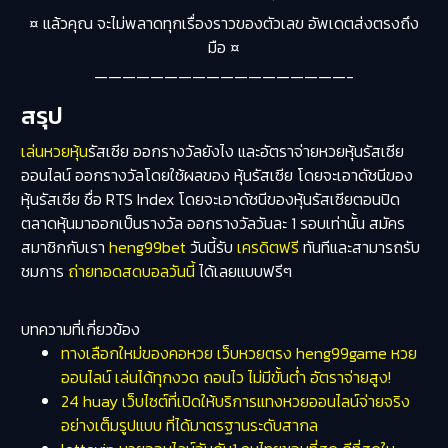
¤ แล้วคุณ จะไม่พลาดทุกเรื่องราวของตัวเลข อัพเดตส่งตรงถึง
มือ ¤
——————————————————-
สรุป
เล่นหวยหุ้น
รัสเซีย ออกรางวัลยังไง และอัตราจ่ายหวยหุ้นรัสเซีย
ออนไลน์ ออกรางวัลโดยใช้ผลของ หุ้นรัสเซีย โดยจะเอาดัชนีของ
หุ้นรัสเซีย ชื่อ RTS Index โดยจะเอาดัชนีของหุ้นรัสเซียตอนปิด
ตลาดหุ้นมาออกเป็นรางวัล ออกรางวัลวันละ 1 รอบเท่านั้น สมัคร
สมาชิกกับเรา
heng99bet
วันนี้รับ
เครดิตฟรี
ทันทีและสามารถรับ
ชมการ
ถ่ายทอดสดบอลวันนี้
ได้เลยแบบฟรีๆ
บทความที่เกี่ยวข้อง
ทางเลือกใหม่ของคอหวย เว็บหวยตรง heng99game หวย
ออนไลน์ เล่นได้ทุกงวด ถอนไว ไม่มีขั้นต่ำ อัตราจ่ายสูง!
24 huay เว็บไซต์ที่เปิดให้บริการแทงหวยออนไลน์จ่ายจริง
อย่างเต็มรูปแบบ ที่ได้มาตรฐานระดับสากล