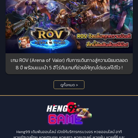
เกม ROV (Arena of Valor) กับการเดินทางสู่ความนิยมตลอด
8 ปี พร้อมเเนะนำ 5 ฮีโร่ต้นเกมที่ช่วยให้คุณไต่แรงค์ได้ไว !
ดูทั้งหมด >
Heng99 เดิมพันออนไลน์ เปิดให้บริการครบวงจร หวยออนไลน์ อาทิ
หวยรัฐบาลไทย, หวยฮานอย, หวยลาว, หวยมาเลย์, หวยหุ้น, หวยยี่กี และ