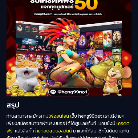
สรุป
ท่านสามารถสมัคร
เกมไพ่ออนไลน์
เว็บ heng99bet เราได้ง่ายๆ
เพียงสมัครสมาชิกผ่านระบบออโต้ได้ยูซเลยทันที แถมยังมี
เครดิต
ฟรี
แล้วลิงก์
ถ่ายทอดสดบอลวันนี้
มาแจกให้สมาชิกได้ติดตามกัน
ด้วย เลืกเล่นเกมไพ่ออนไลน์กับเว็บตรงไม่ผ่านเอเย่นต์ มั่นคง