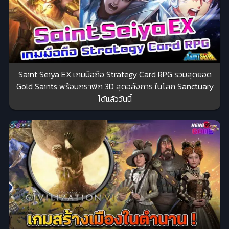
Saint Seiya EX เกมมือถือ Strategy Card RPG รวมสุดยอด
Gold Saints พร้อมกราฟิก 3D สุดอลังการ ในโลก Sanctuary
ได้แล้ววันนี้