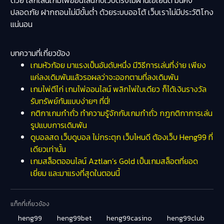
ปลอดภัย ฝากถอนไม่มีขั้นต่ำ ด้วยระบบออโต้ เว็บเราไม่มีประวัติโกง
แน่นอน
บทความที่เกี่ยวข้อง
เกมหัวก้อย มาแรงเป็นอันดับหนึ่ง มีวิธีการเล่นที่ง่าย เพียง
แค่ลงเดิมพันแล้วรอผลว่าจะออกตามที่ลงเดิมพัน
เกมไพ่ตีไก่ เกมไพ่ออนไลน์ พลิกไพ่ใบเดียว ก็ได้เงินรางวัล
รับทรัพย์กันแบบง่ายๆ ที่นี่!
กติกาเกมกำถั่ว ทำความรู้จักกับเกมกำถั่ว กฎกติกาการเล่น
รูปแบบการเดิมพัน
ดูบอลสด เว็บดูบอล ไม่กระตุก เว็บไหนดี ต้องเว็บ Heng99 ที่
เดียวเท่านั้น
เกมสล็อตออนไลน์ Aztlan’s Gold เป็นเกมสล็อตที่ยอด
เยี่ยม และมาแรงที่สุดในตอนนี้
แท็กที่เกี่ยวข้อง
heng99
heng99bet
heng99casino
heng99club