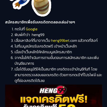
สมัครสมาชิกเพื่อรับเครดิตทดลองเล่นง่ายๆ
กดไปที่
Google
พิมพ์คำว่า heng99
เลื่อนหาลิงก์ที่มาจากเว็บ
heng99bet
.com แล้วกดที่ลิงก์
ไปที่เมนูสมัครรับเครดิตฟรี เข้าหน้าเว็บหลัก
เมื่อเข้าเว็บหลักให้คลิกเมนูสมัครสมาชิก
จากนั้นให้ดำเนินการตามขั้นตอนการสมัครสมาชิก และเพิ่ม
บัญชีธนาคาร
เมื่อได้รับอนุมัติให้เป็นสมาชิก เครดิตจะเข้าบัญชีทันที โดย
สามารถตรวจสอบยอดเครดิต ด้วยการกดเข้าที่โปรไฟล์ และ
ดูที่ช่องเครดิตได้เลย