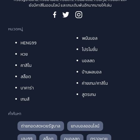
ยังมีคาสิโนออนไลน์ และเกมเดิมพันอีกมากมายให้เล่น
หมวดหมู่
พนันบอล
HENG99
โปรโมชั่น
หวย
บอลสด
คาสิโน
บ้านผลบอล
สล็อต
ค่ายเกม/คาสิโน
บาคาร่า
สูตรเกม
เกมส์
คำค้นหา
ถ่ายทอดสดหวยรัฐบาล
แทงบอลออนไลน์
เฮง99
สล็อต
ดูบอลสด
ตรวจหวย