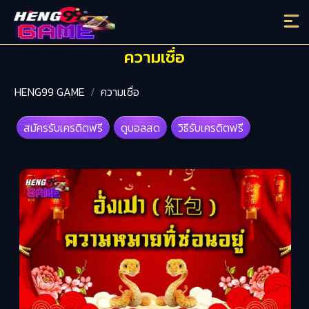
ความเชื่อ
HENG99 GAME
ความเชื่อ
สมัครรับเครดิตฟรี
ดูบอลสด
วิธีรับเครดิตฟรี