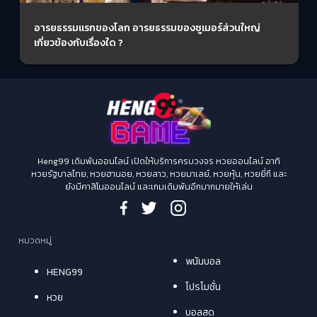
อารยธรรมแรกของโลก อารยธรรมของซูเมอร์ส่วนใหญ่
เกี่ยวข้องกับเรื่องใด ?
Heng99 เดิมพันออนไลน์ เปิดให้บริการครบวงจร หวยออนไลน์ อาทิ
หวยรัฐบาลไทย, หวยฮานอย, หวยลาว, หวยมาเลย์, หวยหุ้น, หวยยี่กี และ
ยังมีคาสิโนออนไลน์ และเกมเดิมพันอีกมากมายให้เล่น
หมวดหมู่
พนันบอล
HENG99
โปรโมชั่น
หวย
บอลสด