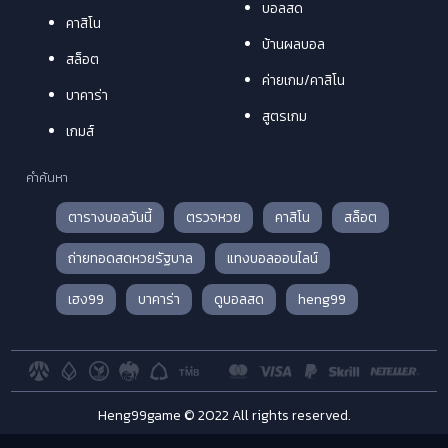
บอลสด
คาสิโน
บ้านผลบอล
สล็อต
ค่ายเกม/คาสิโน
บาคาร่า
สูตรเกม
เกมส์
คำค้นหา
ตารางบอลวันนี้
ตรวจหวย
คาสิโน
สล็อต
ถ่ายทอดสดหวยรัฐบาล
แทงบอลออนไลน์
เฮง99
บาคาร่า
ดูบอลสด
heng99
Heng99game © 2022 All rights reserved.