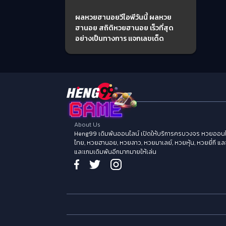
ผลหวยฮานอยวีไอพีวันนี้ ผลหวย
ฮานอย สถิติหวยฮานอย เร็วที่สุด
อย่างเป็นทางการ แจกเลขเด็ด
About Us
Heng99 เดิมพันออนไลน์ เปิดให้บริการครบวงจร หวยออนไ
ไทย, หวยฮานอย, หวยลาว, หวยมาเลย์, หวยหุ้น, หวยยี่กี แล
และเกมเดิมพันอีกมากมายให้เล่น