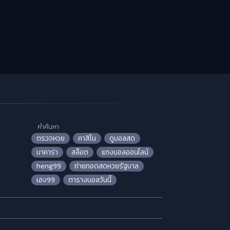
คำค้นหา
ตรวจหวย
คาสิโน
ดูบอลสด
บาคาร่า
สล็อต
แทงบอลออนไลน์
heng99
ถ่ายทอดสดหวยรัฐบาล
เฮง99
ตารางบอลวันนี้