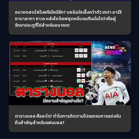
อนาคตสดใสในพรีเมียร์ลีก? บอร์นมัธเล็งคว้าตัว เกปา อาร์ริ
ซาบาลากา ถาวร หลังโชว์เซฟสุดหนึบจนทีมมั่นใจว่าคือผู้
รักษาประตูที่ใช่สำหรับอนาคต!
ตารางบอล คืออะไร? ทำไมการติดตามโปรแกรมการแข่งขัน
ถึงสำคัญสำหรับแฟนบอล?