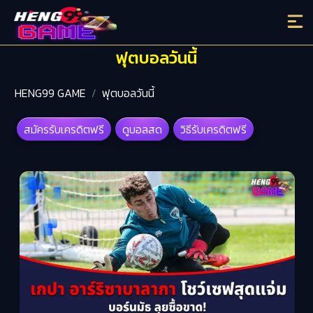
ฟุตบอลวันนี้
HENG99 GAME
ฟุตบอลวันนี้
สมัครรับเครดิตฟรี
ดูบอลสด
วิธีรับเครดิตฟรี