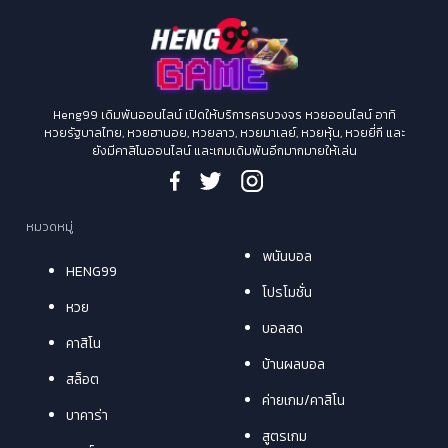
Heng99 เดิมพันออนไลน์ เปิดให้บริการครบวงจร หวยออนไลน์ อาทิ
หวยรัฐบาลไทย, หวยฮานอย, หวยลาว, หวยมาเลย์, หวยหุ้น, หวยยี่กี และ
ยังมีคาสิโนออนไลน์ และเกมเดิมพันอีกมากมายให้เล่น
หมวดหมู่
พนันบอล
HENG99
โปรโมชั่น
หวย
บอลสด
คาสิโน
บ้านผลบอล
สล็อต
ค่ายเกม/คาสิโน
บาคาร่า
สูตรเกม