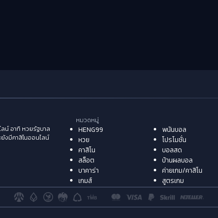
หมวดหมู่
ลน์ อาทิ หวยรัฐบาล
HENG99
พนันบอล
ะยังมีคาสิโนออนไลน์
หวย
โปรโมชั่น
คาสิโน
บอลสด
สล็อต
บ้านผลบอล
บาคาร่า
ค่ายเกม/คาสิโน
เกมส์
สูตรเกม