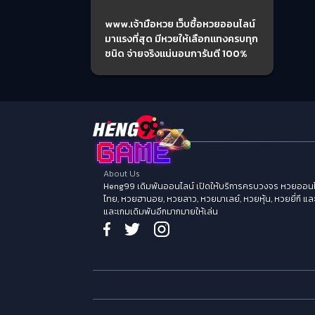
www.เจ้ามือหวย เว็บซื้อหวยออนไลน์
มาแรงที่สุด มีหวยให้เลือกแทงครบทุก
ชนิด จ่ายจริงแน่นอนการันตี 100%
About Us
Heng99 เดิมพันออนไลน์ เปิดให้บริการครบวงจร หวยออนไ
ไทย, หวยฮานอย, หวยลาว, หวยมาเลย์, หวยหุ้น, หวยยี่กี แล
และเกมเดิมพันอีกมากมายให้เล่น