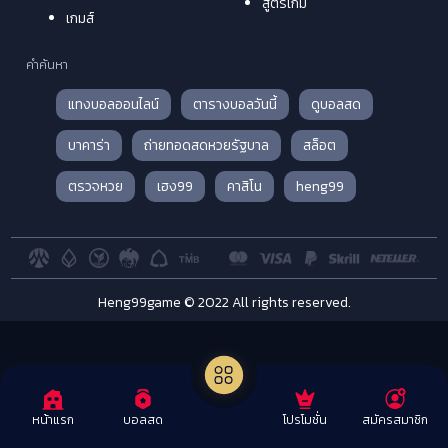
สูตรเกม
เกมส์
คำค้นหา
แทงบอลออนไลน์
ตารางบอลวันนี้
ดูบอลสด
บาคาร่า
ถ่ายทอดสดหวยรัฐบาล
สล็อต
ตรวจหวย
เฮง99
คาสิโน
heng99
Heng99game © 2022 All rights reserved.
โปรโมชั่น
สมัครสมาชิก
หน้าแรก
บอลสด