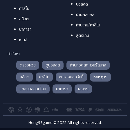
บอลสด
คาสิโน
บ้านผลบอล
สล็อต
ค่ายเกม/คาสิโน
บาคาร่า
สูตรเกม
เกมส์
คำค้นหา
ตรวจหวย
ดูบอลสด
ถ่ายทอดสดหวยรัฐบาล
สล็อต
คาสิโน
ตารางบอลวันนี้
heng99
แทงบอลออนไลน์
บาคาร่า
เฮง99
Heng99game © 2022 All rights reserved.