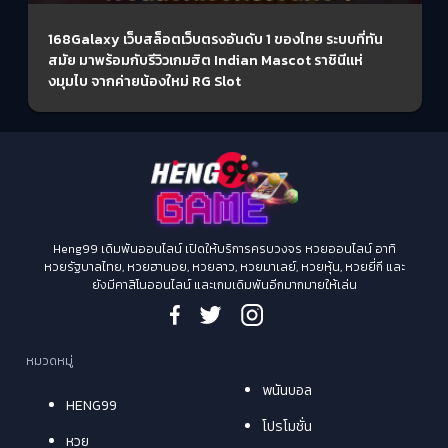
168Galaxy เว็บสล็อตเว็บตรงอันดับ 1 ของไทย ระบบที่ทัน
สมัย มาพร้อมกับรีวิวเกมฮิต Indian Mascot ราชินีแห่
งมุมไบ จากค่ายน้องใหม่ RG Slot
Heng99 เดิมพันออนไลน์ เปิดให้บริการครบวงจร หวยออนไลน์ อาทิ
หวยรัฐบาลไทย, หวยฮานอย, หวยลาว, หวยมาเลย์, หวยหุ้น, หวยยี่กี และ
ยังมีคาสิโนออนไลน์ และเกมเดิมพันอีกมากมายให้เล่น
หมวดหมู่
พนันบอล
HENG99
โปรโมชั่น
หวย