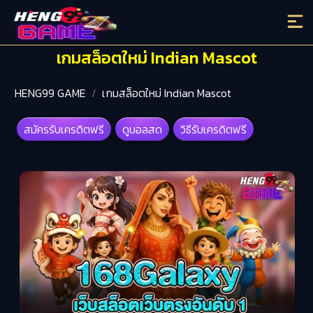
เกมสล็อตใหม่ Indian Mascot
HENG99 GAME
เกมสล็อตใหม่ Indian Mascot
สมัครรับเครดิตฟรี
ดูบอลสด
วิธีรับเครดิตฟรี