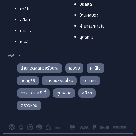
บอลสด
คาสิโน
บ้านผลบอล
สล็อต
ค่ายเกม/คาสิโน
บาคาร่า
สูตรเกม
เกมส์
คำค้นหา
ถ่ายทอดสดหวยรัฐบาล
เฮง99
คาสิโน
heng99
แทงบอลออนไลน์
บาคาร่า
ตารางบอลวันนี้
ดูบอลสด
สล็อต
ตรวจหวย