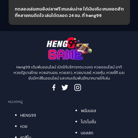
ทดลองเล่นเกมยิงปลาฟรี เกมเล่นง่าย ได้เงินจริง เกมยอดฮิต
ที่หลายคนติดใจ เล่นได้ตลอด 24 ชม. ที่ heng99
Heng99 เดิมพันออนไลน์ เปิดให้บริการครบวงจร หวยออนไลน์ อาทิ
หวยรัฐบาลไทย, หวยฮานอย, หวยลาว, หวยมาเลย์, หวยหุ้น, หวยยี่กี และ
ยังมีคาสิโนออนไลน์ และเกมเดิมพันอีกมากมายให้เล่น
หมวดหมู่
พนันบอล
HENG99
โปรโมชั่น
หวย
บอลสด
คาสิโน