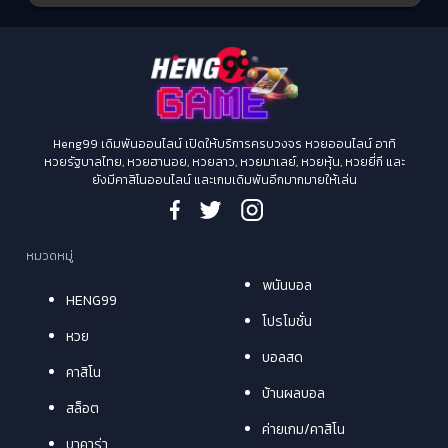
Heng99 เดิมพันออนไลน์ เปิดให้บริการครบวงจร หวยออนไลน์ อาทิ
หวยรัฐบาลไทย, หวยฮานอย, หวยลาว, หวยมาเลย์, หวยหุ้น, หวยยี่กี และ
ยังมีคาสิโนออนไลน์ และเกมเดิมพันอีกมากมายให้เล่น
หมวดหมู่
พนันบอล
HENG99
โปรโมชั่น
หวย
บอลสด
คาสิโน
บ้านผลบอล
สล็อต
ค่ายเกม/คาสิโน
บาคาร่า