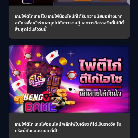
เกมไพ่ตีไก่เทอร์โบ เกมไพ่น้องใหม่ที่ได้รับความนิยมอย่างมาก
สมัครเพื่อเข้าร่วมสนุกไปกับการต่อสู้และการชิงรางวัลที่ไม่มีที่
สิ้นสุดได้แล้ววันนี้
เกมไพ่ตีไก่ เกมไพ่ออนไลน์ พลิกไพ่ใบเดียว ก็ได้เงินรางวัล รับ
ทรัพย์กันแบบง่ายๆ ที่นี่!