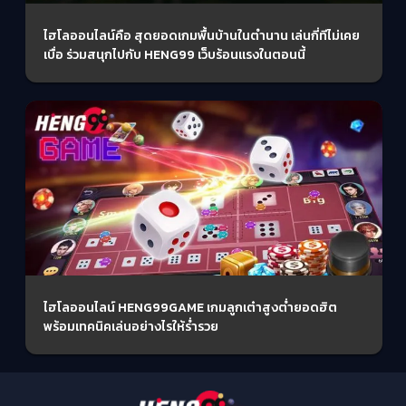
ไฮโลออนไลน์คือ สุดยอดเกมพื้นบ้านในตำนาน เล่นกี่ทีไม่เคย
เบื่อ ร่วมสนุกไปกับ HENG99 เว็บร้อนแรงในตอนนี้
ไฮโลออนไลน์ HENG99GAME เกมลูกเต๋าสูงต่ำยอดฮิต
พร้อมเทคนิคเล่นอย่างไรให้ร่ำรวย