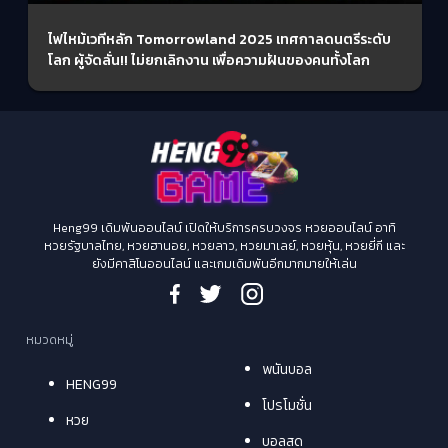
ไฟไหม้เวทีหลัก Tomorrowland 2025 เทศกาลดนตรีระดับ
โลก ผู้จัดลั่น!! ไม่ยกเลิกงาน เพื่อความฝันของคนทั้งโลก
Heng99 เดิมพันออนไลน์ เปิดให้บริการครบวงจร หวยออนไลน์ อาทิ
หวยรัฐบาลไทย, หวยฮานอย, หวยลาว, หวยมาเลย์, หวยหุ้น, หวยยี่กี และ
ยังมีคาสิโนออนไลน์ และเกมเดิมพันอีกมากมายให้เล่น
หมวดหมู่
พนันบอล
HENG99
โปรโมชั่น
หวย
บอลสด