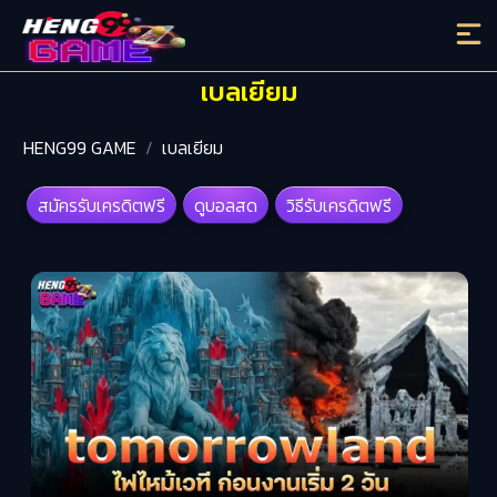
เบลเยียม
HENG99 GAME
เบลเยียม
สมัครรับเครดิตฟรี
ดูบอลสด
วิธีรับเครดิตฟรี