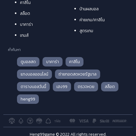
คาสิโน
บ้านผลบอล
สล็อต
ค่ายเกม/คาสิโน
บาคาร่า
สูตรเกม
เกมส์
คำค้นหา
ดูบอลสด
บาคาร่า
คาสิโน
แทงบอลออนไลน์
ถ่ายทอดสดหวยรัฐบาล
ตารางบอลวันนี้
เฮง99
ตรวจหวย
สล็อต
heng99
Heng99game © 2022 All rights reserved.