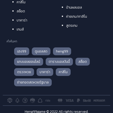
คาสิโน
บ้านผลบอล
สล็อต
ค่ายเกม/คาสิโน
บาคาร่า
สูตรเกม
เกมส์
คำค้นหา
เฮง99
ดูบอลสด
heng99
แทงบอลออนไลน์
ตารางบอลวันนี้
สล็อต
ตรวจหวย
บาคาร่า
คาสิโน
ถ่ายทอดสดหวยรัฐบาล
Heng99game © 2022 All rights reserved.