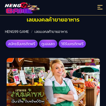
เลขมงคลค้าขายอาหาร
HENG99 GAME
เลขมงคลค้าขายอาหาร
สมัครรับเครดิตฟรี
ดูบอลสด
วิธีรับเครดิตฟรี