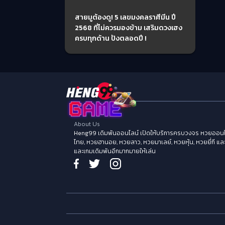
สายมูต้องดู! 5 เลขมงคลราศีมีน ปี
2568 ที่ไม่ควรมองข้าม เสริมดวงเฮง
ครบทุกด้าน ปังตลอดปี !
About Us
Heng99 เดิมพันออนไลน์ เปิดให้บริการครบวงจร หวยออนไ
ไทย, หวยฮานอย, หวยลาว, หวยมาเลย์, หวยหุ้น, หวยยี่กี แล
และเกมเดิมพันอีกมากมายให้เล่น