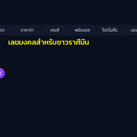
็อต
บาคาร่า
เกมส์
พนันบอล
โปรโมชั่น
บอ
เลขมงคลสำหรับชาวราศีมีน
รี