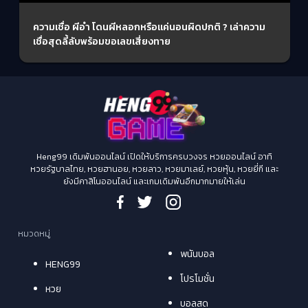
ความเชื่อ ผีอำ โดนผีหลอกหรือแค่นอนผิดปกติ ? เล่าความ
เชื่อสุดลี้ลับพร้อมขอเลขเสี่ยงทาย
Heng99 เดิมพันออนไลน์ เปิดให้บริการครบวงจร หวยออนไลน์ อาทิ
หวยรัฐบาลไทย, หวยฮานอย, หวยลาว, หวยมาเลย์, หวยหุ้น, หวยยี่กี และ
ยังมีคาสิโนออนไลน์ และเกมเดิมพันอีกมากมายให้เล่น
หมวดหมู่
พนันบอล
HENG99
โปรโมชั่น
หวย
บอลสด