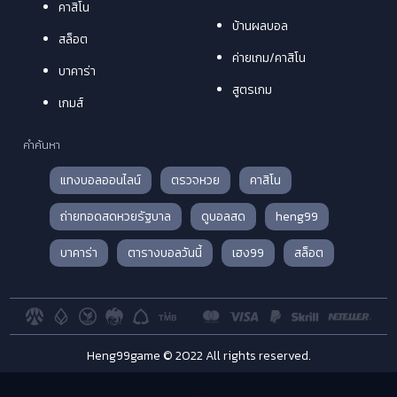
คาสิโน
บ้านผลบอล
สล็อต
ค่ายเกม/คาสิโน
บาคาร่า
สูตรเกม
เกมส์
คำค้นหา
แทงบอลออนไลน์
ตรวจหวย
คาสิโน
ถ่ายทอดสดหวยรัฐบาล
ดูบอลสด
heng99
บาคาร่า
ตารางบอลวันนี้
เฮง99
สล็อต
Heng99game © 2022 All rights reserved.